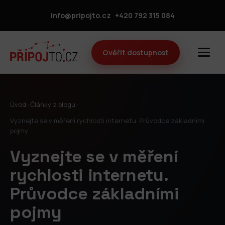
info@pripojto.cz
+420 792 315 084
Ověřit dostupnost
Úvod
›
Články z blogu
›
Vyznejte se v měření rychlosti internetu. Průvodce základními
pojmy
Vyznejte se v měření
rychlosti internetu.
Průvodce základními
pojmy