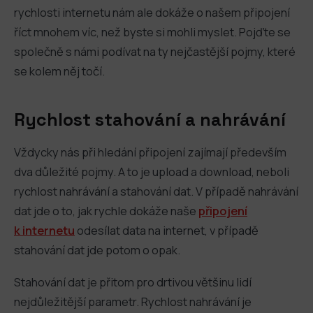
rychlosti internetu nám ale dokáže o našem připojení
říct mnohem víc, než byste si mohli myslet. Pojďte se
společně s námi podívat na ty nejčastější pojmy, které
se kolem něj točí.
Rychlost stahování a nahrávání
Vždycky nás při hledání připojení zajímají především
dva důležité pojmy. A to je upload a download, neboli
rychlost nahrávání a stahování dat. V případě nahrávání
dat jde o to, jak rychle dokáže naše
připojení
k internetu
odesílat data na internet, v případě
stahování dat jde potom o opak.
Stahování dat je přitom pro drtivou většinu lidí
nejdůležitější parametr. Rychlost nahrávání je