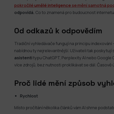
pokročilé
umělé inteligence
se mění samotná pod
odpovídá.
Co to znamená pro budoucnost internetu?
Od odkazů k odpovědím
Tradiční vyhledávače fungují na principu indexování
nabídnou ty nejrelevantnější. Uživateli tak poskytují
asistenti
typu ChatGPT, Perplexity AI nebo Google Ge
více zdrojů, bez nutnosti proklikávat se dál. Časově 
Proč lidé mění způsob vyh
Rychlost
Místo pročítání několika článků vám AI shrne podstat