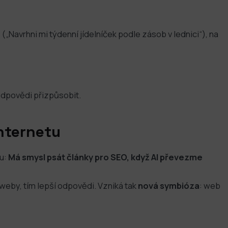
„Navrhni mi týdenní jídelníček podle zásob v lednici“), na
odpovědi přizpůsobit.
nternetu
ku:
Má smysl psát články pro SEO, když AI převezme
 weby, tím lepší odpovědi. Vzniká tak
nová symbióza
: web