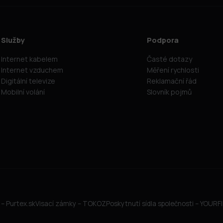
Služby
Podpora
Internet kabelem
Časté dotazy
Internet vzduchem
Měření rychlosti
Digitální televize
Reklamační řád
Mobilní volání
Slovník pojmů
– Purtex.sk
Visací zámky – TOKOZ
Poskytnutí sídla společnosti – YOUR