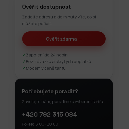
Ověřit dostupnost
Zadejte adresu a do minuty víte, co si
můžete pořídit.
Ověřit zdarma →
✓
Zapojení do 24 hodin
✓
Bez závazku a skrytých poplatků
✓
Modem v ceně tarifu
Potřebujete poradit?
Zavolejte nám, poradíme s výběrem tarifu.
+420 792 315 084
Po–Ne 8:00–20:00