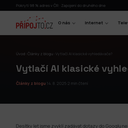
Pokrytí 98 % adres v ČR · Zapojení do druhého dne
O nás
Internet
Tele
Úvod
›
Články z blogu
›
Vytlačí AI klasické vyhledávače?
Vytlačí AI klasické vyh
Články z blogu
·
14. 8. 2025
·
2 min čtení
Desítky let jsme zvyklí zadávat dotazy do Googlu 