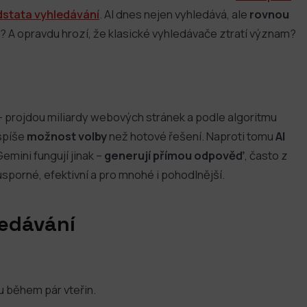
stata vyhledávání
. AI dnes nejen vyhledává, ale
rovnou
 A opravdu hrozí, že klasické vyhledávače ztratí význam?
 – projdou miliardy webových stránek a podle algoritmu
 spíše
možnost volby
než hotové řešení. Naproti tomu
AI
mini fungují jinak –
generují přímou odpověď
, často z
úsporné, efektivní a pro mnohé i pohodlnější.
ledávání
u během pár vteřin.