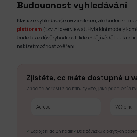
Budoucnost vyhledávání
Klasické vyhledávače
nezaniknou
, ale budou se mus
platforem
(tzv. AI overviews). Hybridní modely ko
bude také důvěryhodnost, lidé chtějí vědět, odkud i
nabízet možnost ověření.
Zjistěte, co máte dostupné u v
Zadejte adresu a do minuty víte, jaké připojení a r
✓
Zapojení do 24 hodin
✓
Bez závazku a skrytých popla