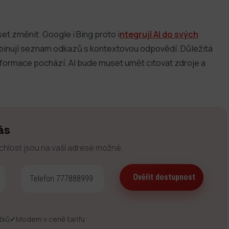
et změnit. Google i Bing proto i
ntegrují AI do svých
mbinují seznam odkazů s kontextovou odpovědí. Důležitá
nformace pochází. AI bude muset umět citovat zdroje a
ás
ychlost jsou na vaší adrese možné.
tků
✓
Modem v ceně tarifu