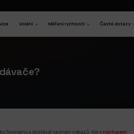
vize
Volání
Měření rychlosti
Časté dotazy
ledávače?
nebo Seznamu a dostávat seznam odkazů. Ale s
nástupem