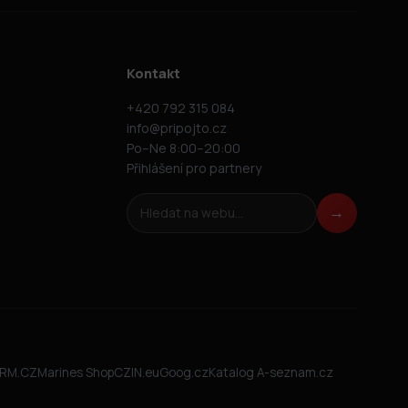
Kontakt
+420 792 315 084
info@pripojto.cz
Po–Ne 8:00–20:00
Přihlášení pro partnery
Hledat na webu
→
FIRM.CZ
Marines Shop
CZIN.eu
Goog.cz
Katalog A-seznam.cz