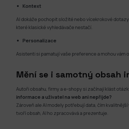
Kontext
AI dokáže pochopit složité nebo vícekrokové dotazy (
které klasické vyhledávače nestačí.
Personalizace
Asistenti si pamatují vaše preference a mohou vám 
Mění se i samotný obsah i
Autoři obsahu, firmy a e-shopy si začínají klást otáz
informace a uživatel na web ani nepřijde?
Zároveň ale AI modely potřebují data, čím kvalitnější
tvoří obsah, AI ho zpracovává a prezentuje.