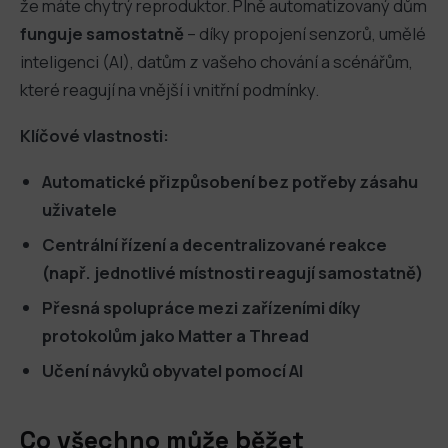
že máte chytrý reproduktor. Plně automatizovaný dům
funguje samostatně
– díky propojení senzorů, umělé
inteligenci (AI), datům z vašeho chování a scénářům,
které reagují na vnější i vnitřní podmínky.
Klíčové vlastnosti:
Automatické přizpůsobení bez potřeby zásahu
uživatele
Centrální řízení a decentralizované reakce
(např. jednotlivé místnosti reagují samostatně)
Přesná spolupráce mezi zařízeními díky
protokolům jako Matter a Thread
Učení návyků obyvatel pomocí AI
Co všechno může běžet