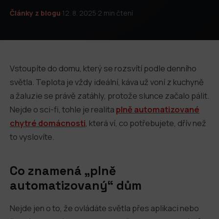
Články z blogu
·
12. 8. 2025
·
2 min čtení
Vstoupíte do domu, který se rozsvítí podle denního
světla. Teplota je vždy ideální, káva už voní z kuchyně
a žaluzie se právě zatáhly, protože slunce začalo pálit.
Nejde o sci-fi, tohle je realita
plně automatizované
chytré domácnosti
, která ví, co potřebujete, dřív než
to vyslovíte.
Co znamená „plně
automatizovaný“ dům
Nejde jen o to, že ovládáte světla přes aplikaci nebo