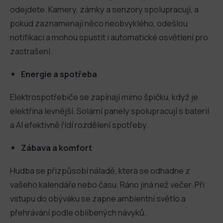
odejdete. Kamery, zámky a senzory spolupracují, a
pokud zaznamenají něco neobvyklého, odešlou
notifikaci a mohou spustit i automatické osvětlení pro
zastrašení.
Energie a spotřeba
Elektrospotřebiče se zapínají mimo špičku, když je
elektřina levnější. Solární panely spolupracují s baterií
a AI efektivně řídí rozdělení spotřeby.
Zábava a komfort
Hudba se přizpůsobí náladě, která se odhadne z
vašeho kalendáře nebo času. Ráno jiná než večer. Při
vstupu do obýváku se zapne ambientní světlo a
přehrávání podle oblíbených návyků.