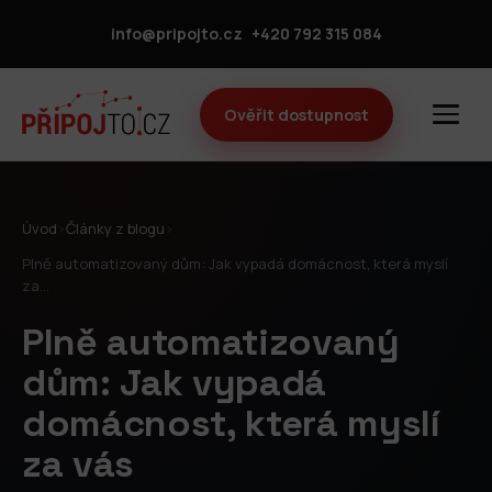
info@pripojto.cz
+420 792 315 084
Ověřit dostupnost
Úvod
›
Články z blogu
›
Plně automatizovaný dům: Jak vypadá domácnost, která myslí
za…
Plně automatizovaný
dům: Jak vypadá
domácnost, která myslí
za vás