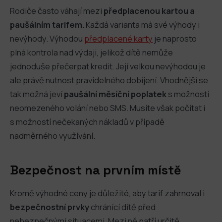
Rodiče často váhají mezi
předplacenou kartou a
paušálním tarifem
. Každá varianta má své výhody i
nevýhody. Výhodou
předplacené karty
je naprosto
plná kontrola nad výdaji, jelikož dítě nemůže
jednoduše přečerpat kredit. Její velkou nevýhodou je
ale právě nutnost pravidelného dobíjení. Vhodnější se
tak možná jeví
paušální měsíční poplatek
s možností
neomezeného volání nebo SMS. Musíte však počítat i
s možností nečekaných nákladů v případě
nadměrného využívání.
Bezpečnost na prvním místě
Kromě výhodné ceny je důležité, aby tarif zahrnoval i
bezpečnostní prvky
chránící dítě před
nebezpečnými situacemi. Mezi ně patří určitě