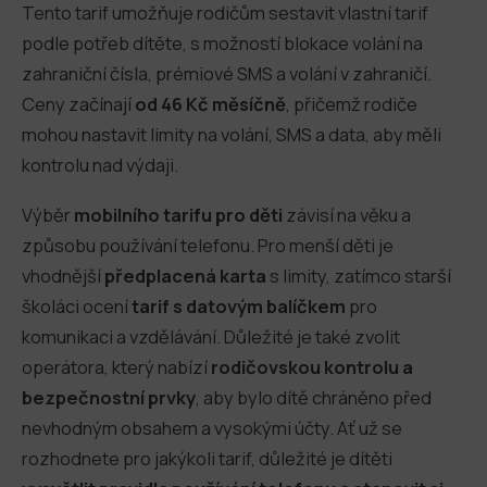
Tento tarif umožňuje rodičům sestavit vlastní tarif
podle potřeb dítěte, s možností blokace volání na
zahraniční čísla, prémiové SMS a volání v zahraničí.
Ceny začínají
od 46 Kč měsíčně
, přičemž rodiče
mohou nastavit limity na volání, SMS a data, aby měli
kontrolu nad výdaji.
Výběr
mobilního tarifu pro děti
závisí na věku a
způsobu používání telefonu. Pro menší děti je
vhodnější
předplacená karta
s limity, zatímco starší
školáci ocení
tarif s datovým balíčkem
pro
komunikaci a vzdělávání. Důležité je také zvolit
operátora, který nabízí
rodičovskou kontrolu a
bezpečnostní prvky
, aby bylo dítě chráněno před
nevhodným obsahem a vysokými účty. Ať už se
rozhodnete pro jakýkoli tarif, důležité je dítěti