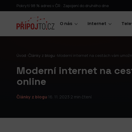
Pokrytí 98 % adres v ČR · Zapojení do druhého dne
O nás
Internet
Tele
Úvod
›
Články z blogu
›
Moderní internet na cestách vám umožní 
Moderní internet na ce
online
Články z blogu
·
16. 11. 2023
·
2 min čtení