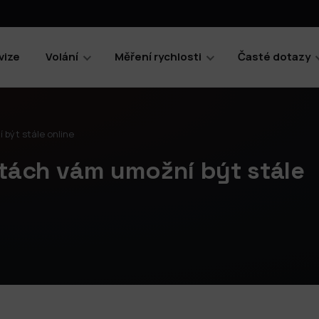
vize
Volání
Měření rychlosti
Časté dotazy
být stále online
stách vám umožní být stále