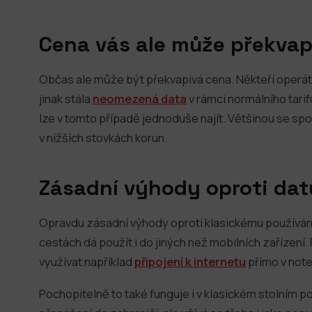
Cena vás ale může překvap
Občas ale může být překvapivá cena. Někteří operátoř
jinak stála
neomezená data
v rámci normálního tarif
lze v tomto případě jednoduše najít. Většinou se sp
v nižších stovkách korun.
Zásadní výhody oproti da
Opravdu zásadní výhody oproti klasickému používání 
cestách dá použít i do jiných než mobilních zařízení
využívat například
připojení k internetu
přímo v note
Pochopitelně to také funguje i v klasickém stolním p