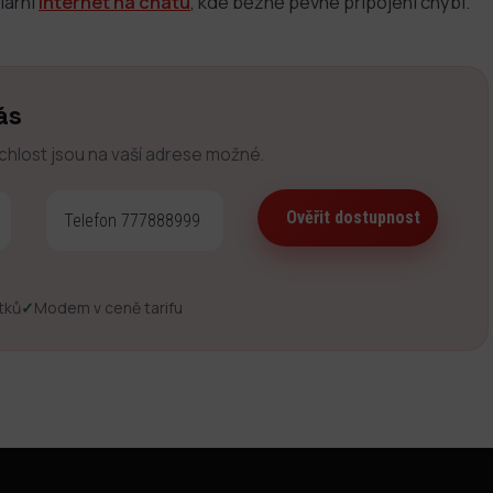
lární
internet na chatu
, kde běžně pevné připojení chybí.
ás
ychlost jsou na vaší adrese možné.
tků
✓
Modem v ceně tarifu