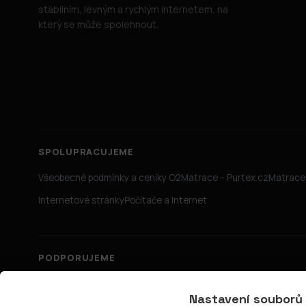
stabilním, levným a rychlým internetem, na
který se může spolehnout.
SPOLUPRACUJEME
Všeobecné podmínky a ceníky O2
Matrace – Purtex.cz
Matrace 
Internetové stránky
Počítače a Internet
PODPORUJEME
Nastavení souborů