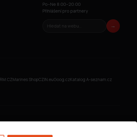
Po–Ne 8:00–20:00
Přihlášení pro partnery
Hledat na webu
→
FIRM.CZ
Marines Shop
CZIN.eu
Goog.cz
Katalog A-seznam.cz