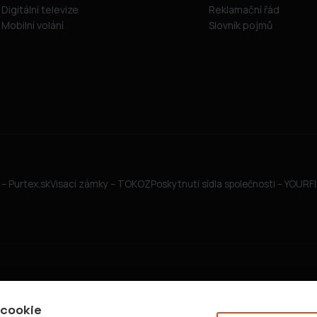
Digitální televize
Reklamační řád
Mobilní volání
Slovník pojmů
– Purtex.sk
Visací zámky – TOKOZ
Poskytnutí sídla společnosti – YOUR
 cookie