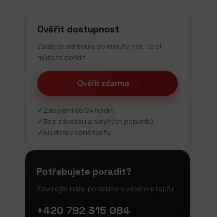
Ověřit dostupnost
Zadejte adresu a do minuty víte, co si
můžete pořídit.
Ověřit zdarma →
✓
Zapojení do 24 hodin
✓
Bez závazku a skrytých poplatků
✓
Modem v ceně tarifu
Potřebujete poradit?
Zavolejte nám, poradíme s výběrem tarifu.
+420 792 315 084