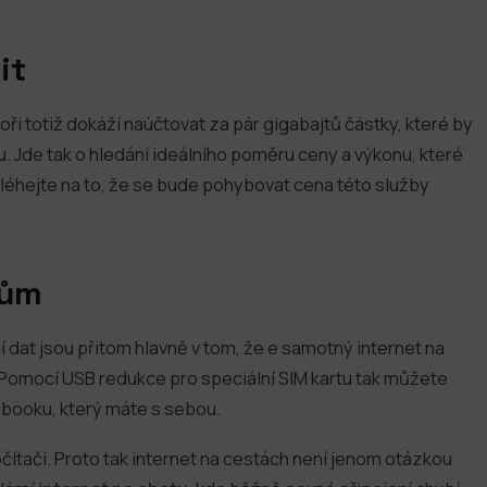
it
i totiž dokáží naúčtovat za pár gigabajtů částky, které by
u. Jde tak o hledání ideálního poměru ceny a výkonu, které
oléhejte na to, že se bude pohybovat cena této služby
tům
dat jsou přitom hlavně v tom, že e samotný internet na
. Pomocí USB redukce pro speciální SIM kartu tak můžete
booku, který máte s sebou.
očítači. Proto tak internet na cestách není jenom otázkou