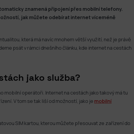
utomaticky znamená připojení přes mobilní telefony.
 možností, jak můžete odebírat internet víceméně
tualitou, která má navíc mnohem větší využití, než je právě
deme psát v rámci dnešního článku, kde internet na cestách
stách jako služba?
 mobilní operátoři. Internet na cestách jako takový má tu
zení. V tom se tak liší od možností, jako je
mobilní
datovou SIM kartou, kterou můžete přesouvat ze zařízení do