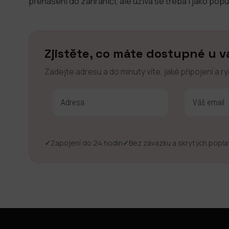
přenášení do zahraničí, ale užívá se třeba i jako popu
Zjistěte, co máte dostupné u v
Zadejte adresu a do minuty víte, jaké připojení a r
✓
Zapojení do 24 hodin
✓
Bez závazku a skrytých popla