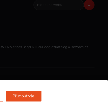
Hledat na webu
→
FIRM.CZ
Marines Shop
CZIN.eu
Goog.cz
Katalog A-seznam.cz
Přijmout vše
Všeobecné obchodní podmínky
·
GDPR
·
Nastavení cookies