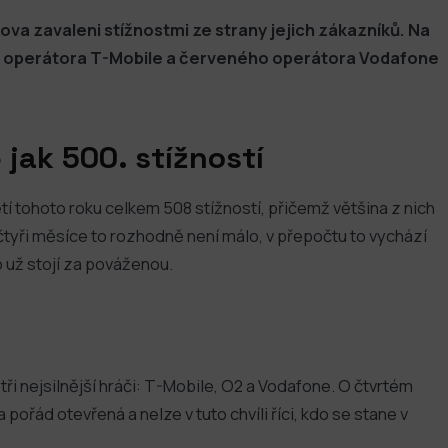
ova zavaleni stížnostmi ze strany jejich zákazníků. Na
o operátora T-Mobile a červeného operátora Vodafone
e jak 500. stížností
tí tohoto roku celkem 508 stížností, přičemž většina z nich
čtyři měsíce to rozhodně není málo, v přepočtu to vychází
o už stojí za pováženou.
ři nejsilnější hráči: T-Mobile, O2 a Vodafone. O čtvrtém
 pořád otevřená a nelze v tuto chvíli říci, kdo se stane v