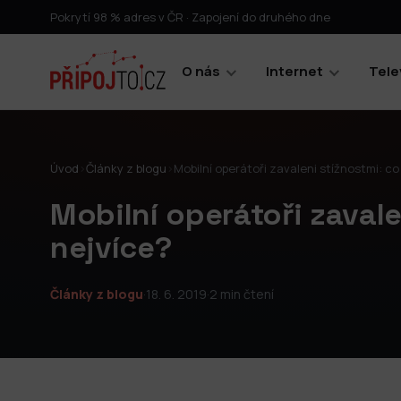
Pokrytí 98 % adres v ČR · Zapojení do druhého dne
O nás
Internet
Tele
Úvod
›
Články z blogu
›
Mobilní operátoři zavaleni stížnostmi: co
Mobilní operátoři zavale
nejvíce?
Články z blogu
·
18. 6. 2019
·
2 min čtení