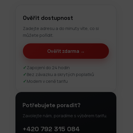
Ověřit dostupnost
Zadejte adresu a do minuty víte, co si
můžete pořídit.
Ověřit zdarma →
✓
Zapojení do 24 hodin
✓
Bez závazku a skrytých poplatků
✓
Modem v ceně tarifu
Potřebujete poradit?
Zavolejte nám, poradíme s výběrem tarifu.
+420 792 315 084