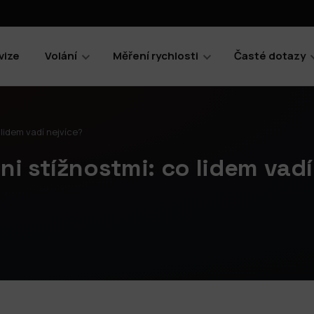
vize
Volání
Měření rychlosti
Časté dotazy
 lidem vadí nejvíce?
ni stížnostmi: co lidem vadí