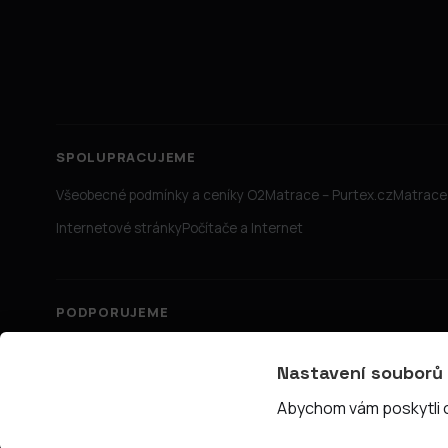
SPOLUPRACUJEME
Všeobecné podmínky a ceníky O2
Matrace – Purtex.cz
Matrace 
Internetové stránky
Počítače a Internet
PODPORUJEME
Nastavení souborů
Abychom vám poskytli co
© 2026 PřipojTo.cz — KUBE Units s.r.o., IČ 06731465