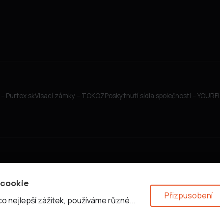
– Purtex.sk
Visací zámky – TOKOZ
Poskytnutí sídla společnosti – YOUR
 cookie
Přizpusobení
 nejlepší zážitek, používáme různé...