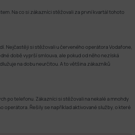
stem. Na co si zákazníci stěžovali za první kvartál tohoto
dí. Nejčastěji si stěžovali u červeného operátora Vodafone,
ledné době vyprší smlouva, ale pokud od něho nezíská
lužuje na dobu neurčitou. A to většina zákazníků
ch po telefonu. Zákazníci si stěžovali na nekalé a mnohdy
ho operátora. Řešily se například aktivované služby, o které