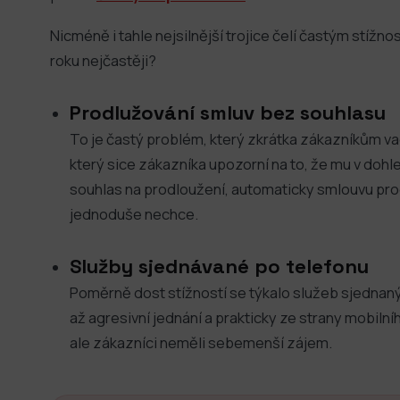
Nicméně i tahle nejsilnější trojice čelí častým stížno
roku nejčastěji?
Prodlužování smluv bez souhlasu
To je častý problém, který zkrátka zákazníkům va
který sice zákazníka upozorní na to, že mu v doh
souhlas na prodloužení, automaticky smlouvu prod
jednoduše nechce.
Služby sjednávané po telefonu
Poměrně dost stížností se týkalo služeb sjednaný
až agresivní jednání a prakticky ze strany mobilní
ale zákazníci neměli sebemenší zájem.