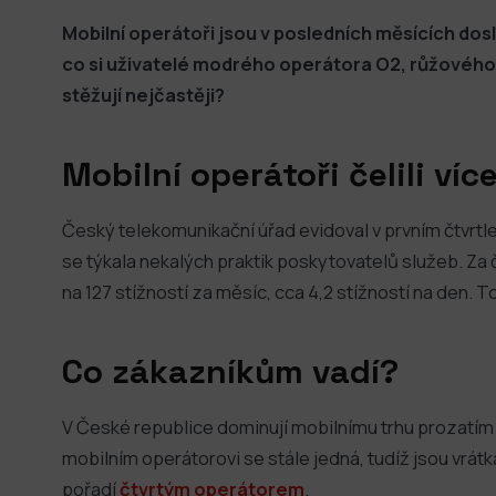
Mobilní operátoři jsou v posledních měsících dosl
co si uživatelé modrého operátora O2, růžovéh
stěžují nejčastěji?
Mobilní operátoři čelili víc
Český telekomunikační úřad evidoval v prvním čtvrtle
se týkala nekalých praktik poskytovatelů služeb. Za 
na 127 stížností za měsíc, cca 4,2 stížností na den. T
Co zákazníkům vadí?
V České republice dominují mobilnímu trhu prozatím t
mobilním operátorovi se stále jedná, tudíž jsou vrátka
pořadí
čtvrtým operátorem
.