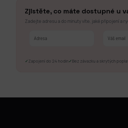
Zjistěte, co máte dostupné u v
Zadejte adresu a do minuty víte, jaké připojení a r
✓
Zapojení do 24 hodin
✓
Bez závazku a skrytých popla