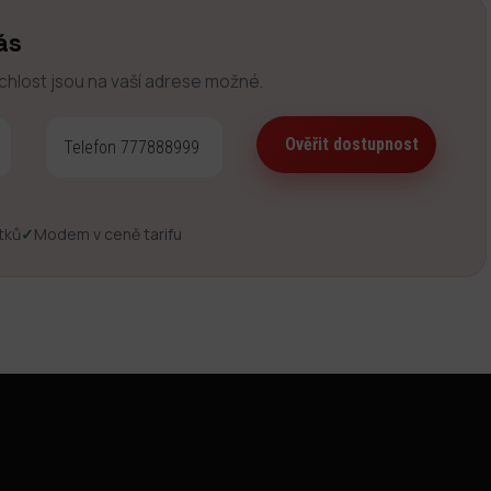
ás
ychlost jsou na vaší adrese možné.
tků
✓
Modem v ceně tarifu