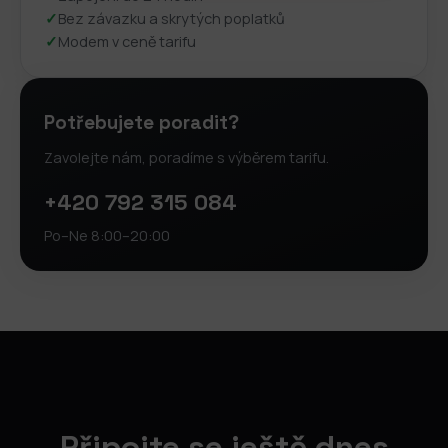
✓
Bez závazku a skrytých poplatků
✓
Modem v ceně tarifu
Potřebujete poradit?
Zavolejte nám, poradíme s výběrem tarifu.
+420 792 315 084
Po–Ne 8:00–20:00
Připojte se ještě dnes