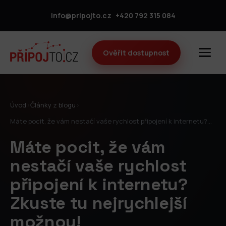
info@pripojto.cz
+420 792 315 084
Ověřit dostupnost
Úvod
›
Články z blogu
›
Máte pocit, že vám nestačí vaše rychlost připojení k internetu?…
Máte pocit, že vám
nestačí vaše rychlost
připojení k internetu?
Zkuste tu nejrychlejší
možnou!