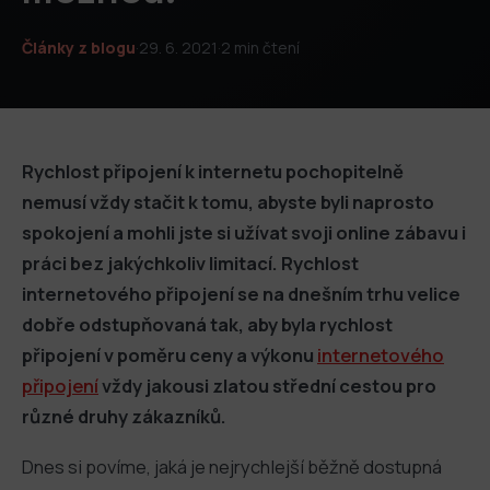
Články z blogu
·
29. 6. 2021
·
2 min čtení
Rychlost připojení k internetu pochopitelně
nemusí vždy stačit k tomu, abyste byli naprosto
spokojení a mohli jste si užívat svoji online zábavu i
práci bez jakýchkoliv limitací. Rychlost
internetového připojení se na dnešním trhu velice
dobře odstupňovaná tak, aby byla rychlost
připojení v poměru ceny a výkonu
internetového
připojení
vždy jakousi zlatou střední cestou pro
různé druhy zákazníků.
Dnes si povíme, jaká je nejrychlejší běžně dostupná