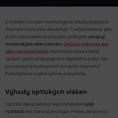
S rychlým rozvojem technologií se otázka připojení k
internetu stává stále aktuálnější. Tradiční metody, jako
je DSL nebo kabelové připojení, postupně
ustupují
modernějším alternativám
.
Optická vlákna se jeví
jako revoluční řešení
, které může zcela změnit
způsob, jakým přistupujeme k digitálnímu světu. Ale
jsou skutečně budoucností domácího internetu?
Podívejme se na jeho výhody a nevýhody.
Výhody optických vláken
Optická vlákna nabízejí neporovnatelně
vyšší
rychlosti
než starší technologie. Přenos dat pomocí