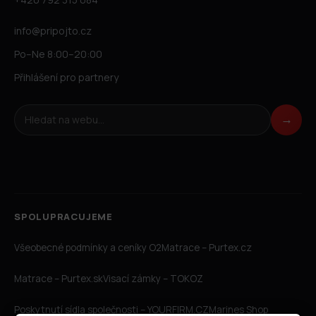
info@pripojto.cz
Po–Ne 8:00–20:00
Přihlášení pro partnery
Hledat na webu
→
SPOLUPRACUJEME
Všeobecné podmínky a ceníky O2
Matrace – Purtex.cz
Matrace – Purtex.sk
Visací zámky – TOKOZ
Poskytnutí sídla společnosti – YOURFIRM.CZ
Marines Shop