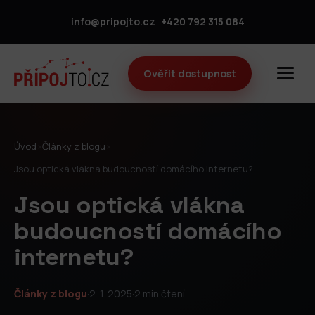
info@pripojto.cz
+420 792 315 084
Ověřit dostupnost
Úvod
›
Články z blogu
›
Jsou optická vlákna budoucností domácího internetu?
Jsou optická vlákna
budoucností domácího
internetu?
Články z blogu
·
2. 1. 2025
·
2 min čtení