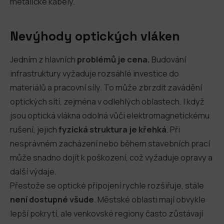
metalické kabely.
Nevýhody optických vláken
Jedním z hlavních
problémů je cena.
Budování
infrastruktury vyžaduje rozsáhlé investice do
materiálů a pracovní síly. To může zbrzdit zavádění
optických sítí, zejména v odlehlých oblastech. I když
jsou optická vlákna odolná vůči elektromagnetickému
rušení, jejich
fyzická struktura je křehká
. Při
nesprávném zacházení nebo během stavebních prací
může snadno dojít k poškození, což vyžaduje opravy a
další výdaje.
Přestože se optické připojení rychle rozšiřuje, stále
není dostupné všude
. Městské oblasti mají obvykle
lepší pokrytí, ale venkovské regiony často zůstávají