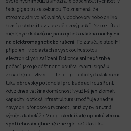
světelných impulzů umožňuje dosáhnout rychlostí v
řádu gigabitů za sekundu. To znamená, že
streamování ve 4K kvalitě, videohovory nebo online
hraní probíhají bez zpoždění a výpadků. Na rozdíl od
měděných kabelů
nejsou optická vlákna náchylná
na elektromagnetické rušení
. To zaručuje stabilní
připojení i v oblastech s vysokou hustotou
elektronických zařízení. Dokonce ani nepříznivé
počasí, jako je déšť nebo bouřka, kvalitu signálu
zásadně neovlivní. Technologie optických vláken má
také
obrovský potenciál pro budoucí rozšíření.
I
když dnes většina domácností využívá jen zlomek
kapacity, optická infrastruktura umožňuje snadné
navýšení přenosové rychlosti, aniž by byla nutná
výměna kabeláže. V neposlední řadě
optická vlákna
spotřebovávají méně energie
než klasické