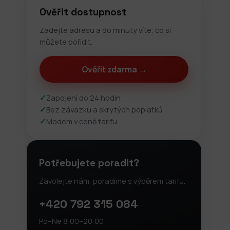
Ověřit dostupnost
Zadejte adresu a do minuty víte, co si
můžete pořídit.
Ověřit zdarma →
✓
Zapojení do 24 hodin
✓
Bez závazku a skrytých poplatků
✓
Modem v ceně tarifu
Potřebujete poradit?
Zavolejte nám, poradíme s výběrem tarifu.
+420 792 315 084
Po–Ne 8:00–20:00