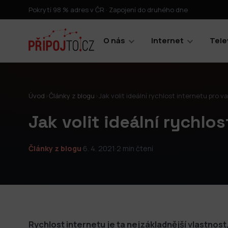
Pokrytí 98 % adres v ČR · Zapojení do druhého dne
O nás
Internet
Tele
Úvod
›
Články z blogu
›
Jak volit ideální rychlost internetu pro 
Jak volit ideální rychlo
Články z blogu
·
6. 4. 2021
·
2 min čtení
Rychlost internetu je ta nejzákladnější vlastnost, 