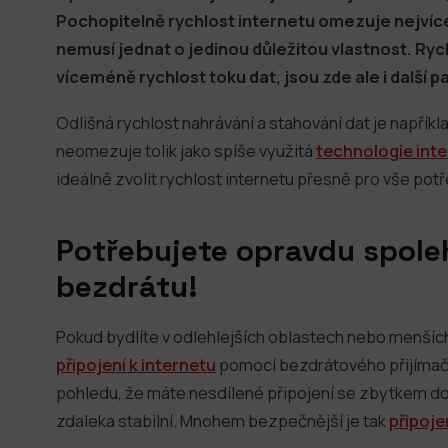
Pochopitelně rychlost internetu omezuje nejvíc
nemusí jednat o jedinou důležitou vlastnost. Ryc
víceméně rychlost toku dat, jsou zde ale i další 
Odlišná rychlost nahrávání a stahování dat je napříkl
neomezuje tolik jako spíše využitá
technologie int
ideálně zvolit rychlost internetu přesně pro vše potř
Potřebujete opravdu spole
bezdrátu!
Pokud bydlíte v odlehlejších oblastech nebo menšíc
připojení k internetu
pomocí bezdrátového přijímače 
pohledu, že máte nesdílené připojení se zbytkem dom
zdaleka stabilní. Mnohem bezpečnější je tak
připoje