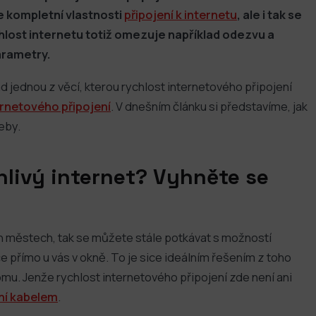
e kompletní vlastnosti
připojení k internetu
, ale i tak se
hlost internetu totiž omezuje například odezvu a
parametry.
ad jednou z věcí, kterou rychlost internetového připojení
ernetového připojení
. V dnešním článku si představíme, jak
eby.
hlivý internet? Vyhněte se
h městech, tak se můžete stále potkávat s možností
přímo u vás v okně. To je sice ideálním řešením z toho
u. Jenže rychlost internetového připojení zde není ani
ní kabelem
.