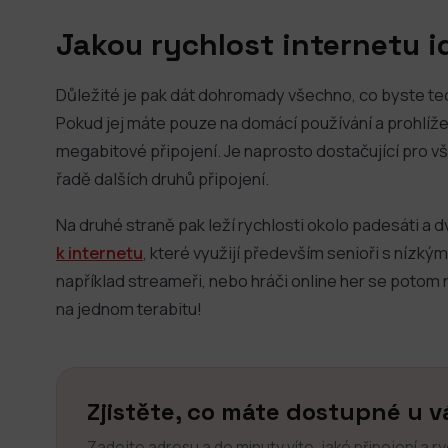
Jakou rychlost internetu i
Důležité je pak dát dohromady všechno, co byste teo
Pokud jej máte pouze na domácí používání a prohlíže
megabitové připojení. Je naprosto dostačující pro vš
řadě dalších druhů připojení.
Na druhé straně pak leží rychlosti okolo padesáti a 
k internetu
, které využijí především senioři s nízký
například streameři, nebo hráči online her se potom
na jednom terabitu!
Zjistěte, co máte dostupné u v
Zadejte adresu a do minuty víte, jaké připojení a r