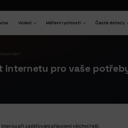
vize
Volání
Měření rychlosti
Časté dotazy
vaše potřeby?
st internetu pro vaše potřeb
kterou při zajišťování připojení všichni řeší.