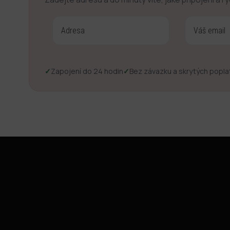
✓
Zapojení do 24 hodin
✓
Bez závazku a skrytých popla