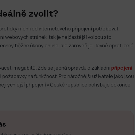
deálně zvolit?
reticky mohli od internetového připojení potřebovat.
ní webových stránek, tak je nejčastější volbou sto
echny běžné úkony online, ale zároveň je i levné oproti celé
dvaceti megabitů. Zde se jedná opravdu o základní
připojení
mi požadavky na funkčnost. Pro náročnější uživatele jako jsou
 nejrychlejší připojení v České republice pohybuje dokonce
ás
ychlost jsou na vaší adrese možné.