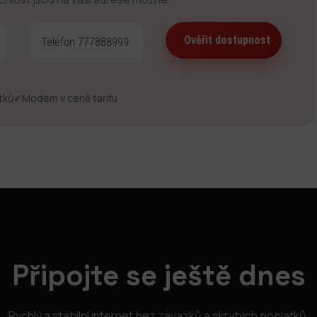
tků
✓
Modem v ceně tarifu
Připojte se ještě dnes
Rychlý a stabilní internet bez závazků a skrytých poplatků.