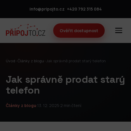
info@pripojto.cz
+420 792 315 084
Ověřit dostupnost
Úvod
›
Články z blogu
›
Jak správně prodat starý telefon
Jak správně prodat starý
telefon
Články z blogu
·
13. 12. 2025
·
2 min čtení