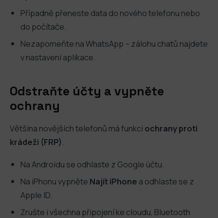
Případně přeneste data do nového telefonu nebo
do počítače.
Nezapomeňte na WhatsApp – zálohu chatů najdete
v nastavení aplikace.
Odstraňte účty a vypněte
ochrany
Většina novějších telefonů má funkci
ochrany proti
krádeži (FRP)
.
Na Androidu se odhlaste z Google účtu.
Na iPhonu vypněte
Najít iPhone
a odhlaste se z
Apple ID.
Zrušte i všechna připojení ke cloudu, Bluetooth