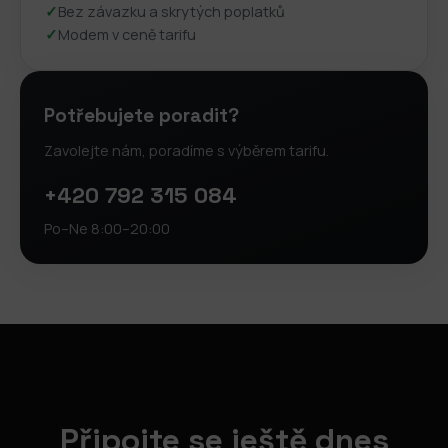
✓
Bez závazku a skrytých poplatků
✓
Modem v ceně tarifu
Potřebujete poradit?
Zavolejte nám, poradíme s výběrem tarifu.
+420 792 315 084
Po–Ne 8:00–20:00
Připojte se ještě dnes