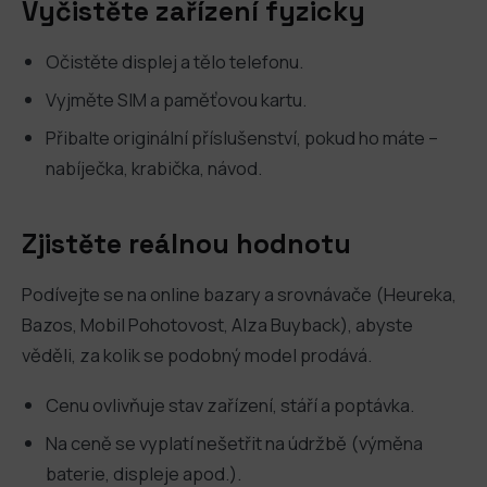
Vyčistěte zařízení fyzicky
Očistěte displej a tělo telefonu.
Vyjměte SIM a paměťovou kartu.
Přibalte originální příslušenství, pokud ho máte –
nabíječka, krabička, návod.
Zjistěte reálnou hodnotu
Podívejte se na online bazary a srovnávače (Heureka,
Bazos, Mobil Pohotovost, Alza Buyback), abyste
věděli, za kolik se podobný model prodává.
Cenu ovlivňuje stav zařízení, stáří a poptávka.
Na ceně se vyplatí nešetřit na údržbě (výměna
baterie, displeje apod.).