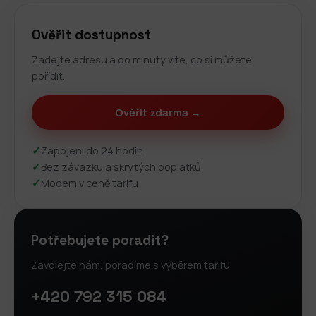
Ověřit dostupnost
Zadejte adresu a do minuty víte, co si můžete
pořídit.
Ověřit zdarma →
✓
Zapojení do 24 hodin
✓
Bez závazku a skrytých poplatků
✓
Modem v ceně tarifu
Potřebujete poradit?
Zavolejte nám, poradíme s výběrem tarifu.
+420 792 315 084