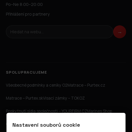
Po–Ne 8:00–20:00
Přihlášení pro partnery
Hledat na webu
→
SPOLUPRACUJEME
Všeobecné podmínky a ceníky O2
Matrace – Purtex.cz
Matrace – Purtex.sk
Visací zámky – TOKOZ
Poskytnutí sídla společnosti – YOURFIRM.CZ
Marines Shop
CZIN.eu
Goog.cz
Katalog A-seznam.cz
Internetové stránky
Nastavení souborů cookie