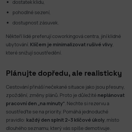
dostatek klidu,
pohodlné sezení,
dostupnost zásuvek.
Někteří lidé preferují coworkingová centra, jiní klidné
ubytování.
Klíčem je minimalizovat rušivé vlivy
,
které snižují soustředění.
Plánujte dopředu, ale realisticky
Cestování přináší nečekané situace jako jsou přesuny,
zpoždění, změny plánů. Proto je důležité
neplánovat
pracovní den „na minuty“
. Nechte si rezervu a
soustřeďte se na priority. Pomáhá jednoduché
pravidlo:
každý den splnit 2–3 klíčové úkoly
, místo
dlouhého seznamu, který vás spíše demotivuje.