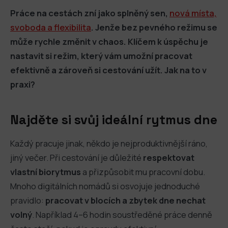
Práce na cestách zní jako splněný sen,
nová místa,
svoboda a flexibilita
. Jenže bez pevného režimu se
může rychle změnit v chaos. Klíčem k úspěchu je
nastavit si režim, který vám umožní pracovat
efektivně a zároveň si cestování užít. Jak na to v
praxi?
Najděte si svůj ideální rytmus dne
Každý pracuje jinak, někdo je nejproduktivnější ráno,
jiný večer. Při cestování je důležité
respektovat
vlastní biorytmus
a přizpůsobit mu pracovní dobu.
Mnoho digitálních nomádů si osvojuje jednoduché
pravidlo:
pracovat v blocích a zbytek dne nechat
volný
. Například 4–6 hodin soustředěné práce denně