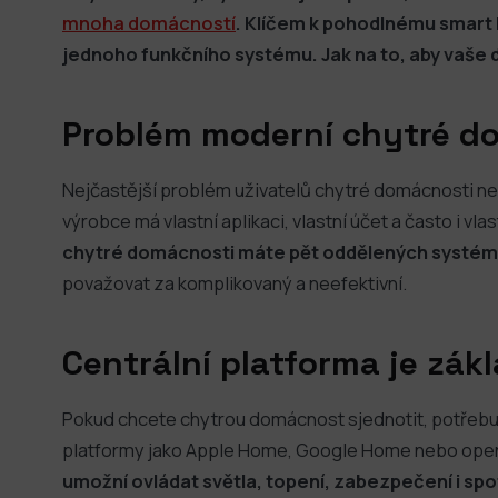
mnoha domácností
. Klíčem k pohodlnému smart h
jednoho funkčního systému. Jak na to, aby vaš
Problém moderní chytré d
Nejčastější problém uživatelů chytré domácnosti není
výrobce má vlastní aplikaci, vlastní účet a často i vl
chytré domácnosti máte pět oddělených systém
považovat za komplikovaný a neefektivní.
Centrální platforma je zák
Pokud chcete chytrou domácnost sjednotit, potřebuje
platformy jako Apple Home, Google Home nebo open
umožní ovládat světla, topení, zabezpečení i spo