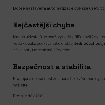
Dobře nastavená automatizace dokáže ušetřit čas
Nejčastější chyba
Mnoho uživatelů se snaží vytvořit příliš složitý syst
vede k opaku očekávaného efektu.
Jednoduchost je
závislostí, tím stabilnější systém.
Bezpečnost a stabilita
Propojená domácnost znamená také větší nároky na b
vaší sítě.
Proto je důležité: