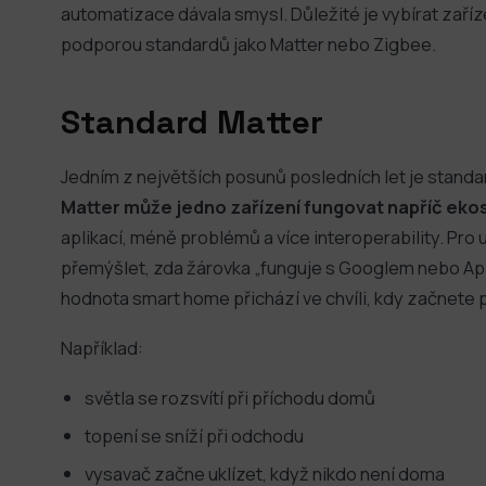
automatizace dávala smysl. Důležité je vybírat zaříze
podporou standardů jako Matter nebo Zigbee.
Standard Matter
Jedním z největších posunů posledních let je standa
Matter může jedno zařízení fungovat napříč eko
aplikací, méně problémů a více interoperability. Pro
přemýšlet, zda žárovka „funguje s Googlem nebo Appl
hodnota smart home přichází ve chvíli, kdy začnete
Například:
světla se rozsvítí při příchodu domů
topení se sníží při odchodu
vysavač začne uklízet, když nikdo není doma