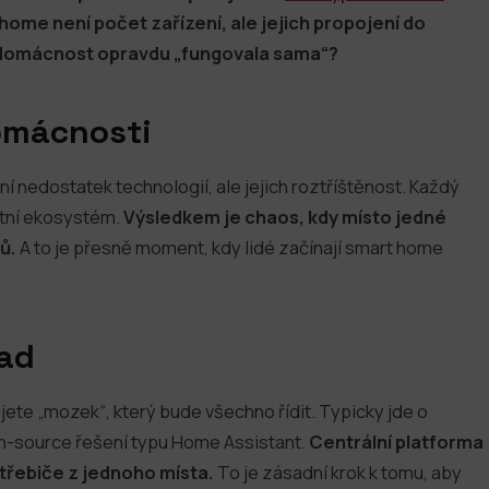
ome není počet zařízení, ale jejich propojení do
e domácnost opravdu „fungovala sama“?
omácnosti
 nedostatek technologií, ale jejich roztříštěnost. Každý
astní ekosystém.
Výsledkem je chaos, kdy místo jedné
ů.
A to je přesně moment, kdy lidé začínají smart home
lad
te „mozek“, který bude všechno řídit. Typicky jde o
-source řešení typu Home Assistant.
Centrální platforma
třebiče z jednoho místa.
To je zásadní krok k tomu, aby