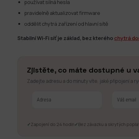
používat silná hesla
pravidelně aktualizovat firmware
oddělit chytrá zařízení od hlavní sítě
Stabilní Wi-Fi síť je základ, bez kterého
chytrá d
Zjistěte, co máte dostupné u v
Zadejte adresu a do minuty víte, jaké připojení a r
✓
Zapojení do 24 hodin
✓
Bez závazku a skrytých popla