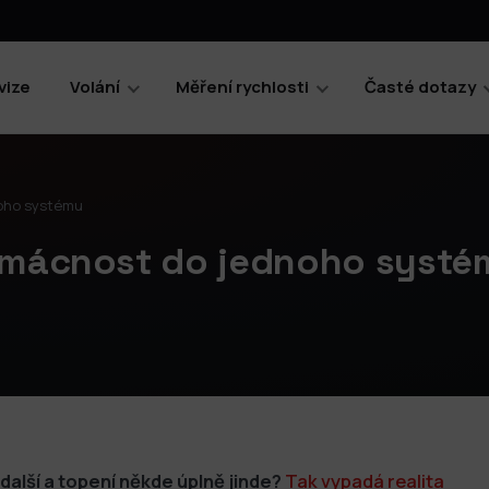
vize
Volání
Měření rychlosti
Časté dotazy
noho systému
domácnost do jednoho systé
 další a topení někde úplně jinde?
Tak vypadá realita