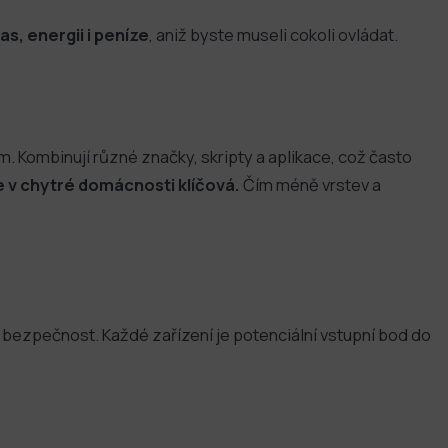
, energii i peníze
, aniž byste museli cokoli ovládat.
ém. Kombinují různé značky, skripty a aplikace, což často
 v chytré domácnosti klíčová.
Čím méně vrstev a
ezpečnost. Každé zařízení je potenciální vstupní bod do