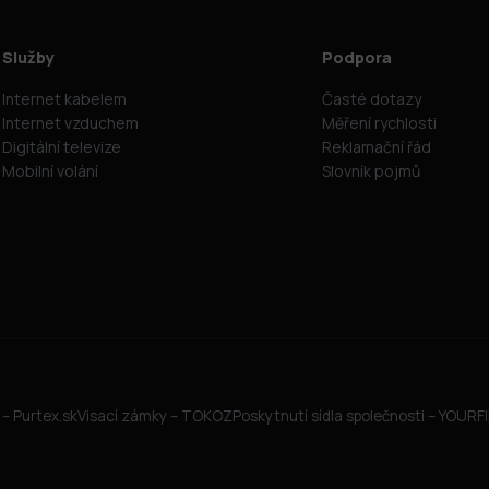
Služby
Podpora
Internet kabelem
Časté dotazy
Internet vzduchem
Měření rychlosti
Digitální televize
Reklamační řád
Mobilní volání
Slovník pojmů
– Purtex.sk
Visací zámky – TOKOZ
Poskytnutí sídla společnosti – YOUR