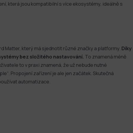
ní, která jsou kompatibilní s více ekosystémy, ideálně s
rd Matter, který má sjednotit různé značky a platformy.
Díky
systémy bez složitého nastavování.
To znamená méně
 uživatele to v praxi znamená, že už nebude nutné
e“. Propojení zařízení je ale jen začátek. Skutečná
 používat automatizace.