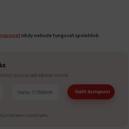
omácnost
nikdy nebude fungovat spolehlivě.
ás
ychlost jsou na vaší adrese možné.
tků
✓
Modem v ceně tarifu