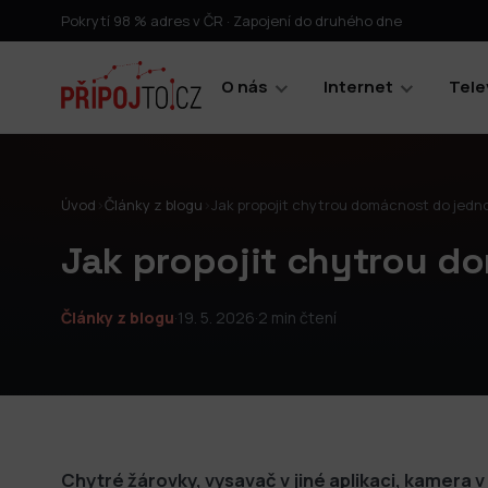
Pokrytí 98 % adres v ČR · Zapojení do druhého dne
O nás
Internet
Tele
Úvod
›
Články z blogu
›
Jak propojit chytrou domácnost do jed
Jak propojit chytrou 
Články z blogu
·
19. 5. 2026
·
2 min čtení
Chytré žárovky, vysavač v jiné aplikaci, kamera v