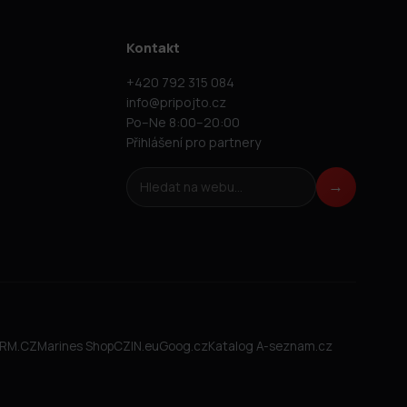
Kontakt
+420 792 315 084
info@pripojto.cz
Po–Ne 8:00–20:00
Přihlášení pro partnery
Hledat na webu
→
FIRM.CZ
Marines Shop
CZIN.eu
Goog.cz
Katalog A-seznam.cz