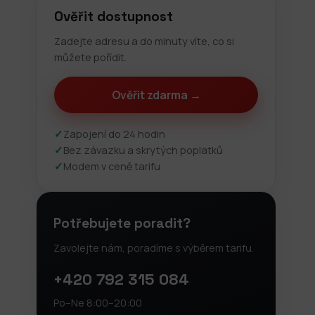
Ověřit dostupnost
Zadejte adresu a do minuty víte, co si
můžete pořídit.
Ověřit zdarma →
✓
Zapojení do 24 hodin
✓
Bez závazku a skrytých poplatků
✓
Modem v ceně tarifu
Potřebujete poradit?
Zavolejte nám, poradíme s výběrem tarifu.
+420 792 315 084
Po–Ne 8:00–20:00