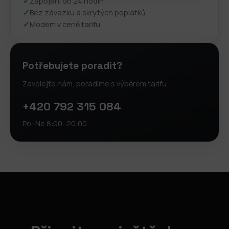
✓
Zapojení do 24 hodin
✓
Bez závazku a skrytých poplatků
✓
Modem v ceně tarifu
Potřebujete poradit?
Zavolejte nám, poradíme s výběrem tarifu.
+420 792 315 084
Po–Ne 8:00–20:00