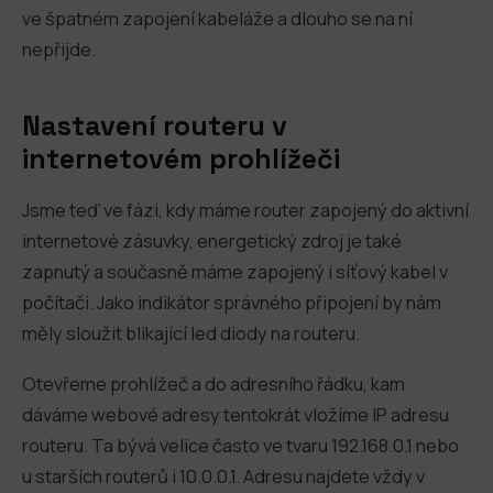
ve špatném zapojení kabeláže a dlouho se na ní
nepřijde.
Nastavení routeru v
internetovém prohlížeči
Jsme teď ve fázi, kdy máme router zapojený do aktivní
internetové zásuvky, energetický zdroj je také
zapnutý a současně máme zapojený i síťový kabel v
počítači. Jako indikátor správného připojení by nám
měly sloužit blikající led diody na routeru.
Otevřeme prohlížeč a do adresního řádku, kam
dáváme webové adresy tentokrát vložíme IP adresu
routeru. Ta bývá velice často ve tvaru 192.168.0.1 nebo
u starších routerů i 10.0.0.1. Adresu najdete vždy v