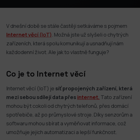
V dnešní době se stále častěji setkáváme s pojmem
Internet věcí
(IoT)
. Možná jste už slyšeli o chytrých
zařízeních, která spolu komunikují a usnadňují nám
každodenní život. Ale jak to vlastně funguje?
Co je to Internet věcí
Internet věcí (IoT) je
síť propojených zařízení, která
mezi sebou sdílejí data přes
internet.
Tato zařízení
mohou být cokoli od chytrých telefonů, přes domácí
spotřebiče, až po průmyslové stroje. Díky senzorům a
softwaru mohou sbírat a vyměňovat informace, což
umožňuje jejich automatizaci a lepší funkčnost.