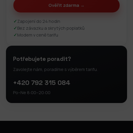
Ověřit zdarma →
✓
Zapojení do 24 hodin
✓
Bez závazku a skrytých poplatků
✓
Modem v ceně tarifu
Potřebujete poradit?
Zavolejte nám, poradíme s výběrem tarifu.
+420 792 315 084
Po–Ne 8:00–20:00