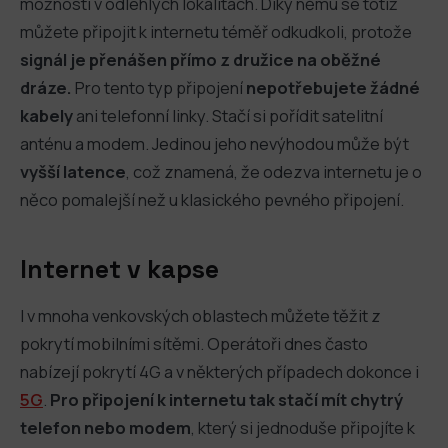
možností v odlehlých lokalitách. Díky němu se totiž
můžete připojit k internetu téměř odkudkoli, protože
signál je přenášen přímo z družice na oběžné
dráze.
Pro tento typ připojení
nepotřebujete žádné
kabely
ani telefonní linky. Stačí si pořídit satelitní
anténu a modem. Jedinou jeho nevýhodou může být
vyšší latence
, což znamená, že odezva internetu je o
něco pomalejší než u klasického pevného připojení.
Internet v kapse
I v mnoha venkovských oblastech můžete těžit z
pokrytí mobilními sítěmi. Operátoři dnes často
nabízejí pokrytí 4G a v některých případech dokonce i
5G
.
Pro připojení k internetu tak stačí mít chytrý
telefon nebo modem
, který si jednoduše připojíte k