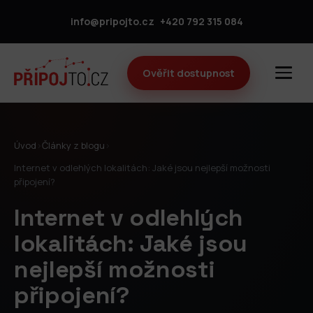
info@pripojto.cz
+420 792 315 084
Ověřit dostupnost
Úvod
›
Články z blogu
›
Internet v odlehlých lokalitách: Jaké jsou nejlepší možnosti
připojení?
Internet v odlehlých
lokalitách: Jaké jsou
nejlepší možnosti
připojení?