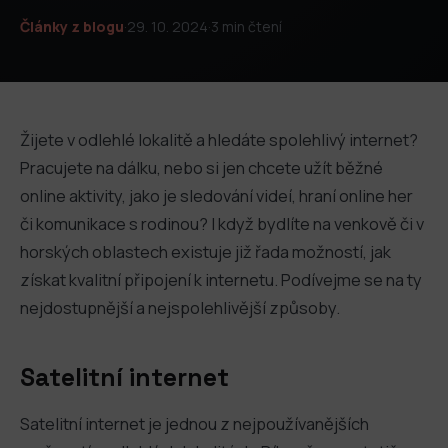
Články z blogu
·
29. 10. 2024
·
3 min čtení
Žijete v odlehlé lokalitě a hledáte spolehlivý internet?
Pracujete na dálku, nebo si jen chcete užít běžné
online aktivity, jako je sledování videí, hraní online her
či komunikace s rodinou? I když bydlíte na venkově či v
horských oblastech existuje již řada možností, jak
získat kvalitní připojení k internetu. Podívejme se na ty
nejdostupnější a nejspolehlivější způsoby.
Satelitní internet
Satelitní internet je jednou z nejpoužívanějších