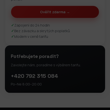
Ověřit zdarma →
✓
Zapojení do 24 hodin
✓
Bez závazku a skrytých poplatků
✓
Modem v ceně tarifu
Potřebujete poradit?
Zavolejte nám, poradíme s výběrem tarifu.
+420 792 315 084
Po–Ne 8:00–20:00