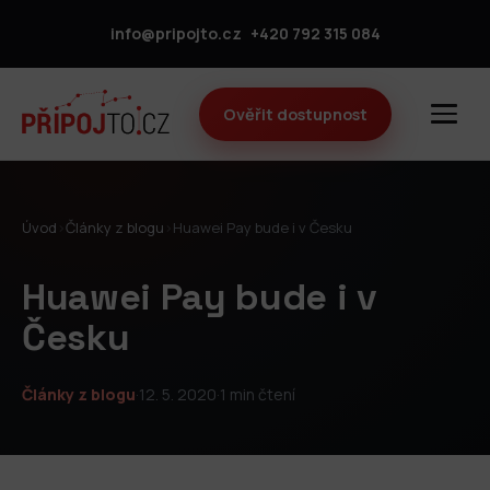
info@pripojto.cz
+420 792 315 084
Ověřit dostupnost
Úvod
›
Články z blogu
›
Huawei Pay bude i v Česku
Huawei Pay bude i v
Česku
Články z blogu
·
12. 5. 2020
·
1 min čtení