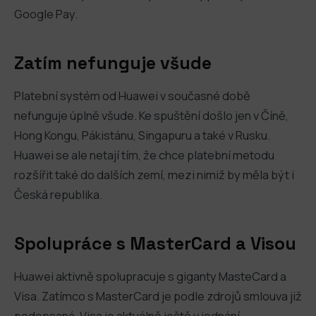
Google Pay.
Zatím nefunguje všude
Platební systém od Huawei v současné době
nefunguje úplně všude. Ke spuštění došlo jen v Číně,
Hong Kongu, Pákistánu, Singapuru a také v Rusku.
Huawei se ale netají tím, že chce platební metodu
rozšířit také do dalších zemí, mezi nimiž by měla být i
Česká republika.
Spolupráce s MasterCard a Visou
Huawei aktivně spolupracuje s giganty MasteCard a
Visa. Zatímco s MasterCard je podle zdrojů smlouva již
podepsaná, Visa je aktuálně ještě v jednání.