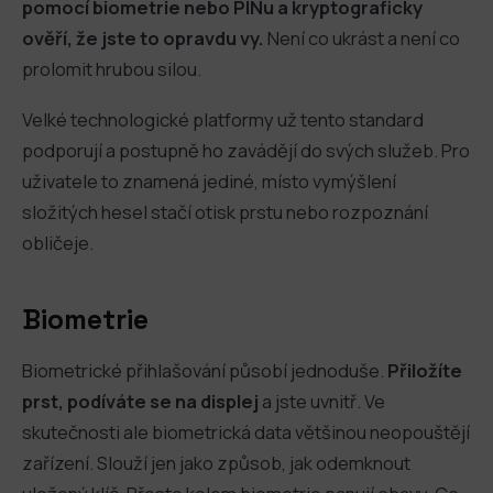
pomocí biometrie nebo PINu a kryptograficky
ověří, že jste to opravdu vy.
Není co ukrást a není co
prolomit hrubou silou.
Velké technologické platformy už tento standard
podporují a postupně ho zavádějí do svých služeb. Pro
uživatele to znamená jediné, místo vymýšlení
složitých hesel stačí otisk prstu nebo rozpoznání
obličeje.
Biometrie
Biometrické přihlašování působí jednoduše.
Přiložíte
prst, podíváte se na displej
a jste uvnitř. Ve
skutečnosti ale biometrická data většinou neopouštějí
zařízení. Slouží jen jako způsob, jak odemknout