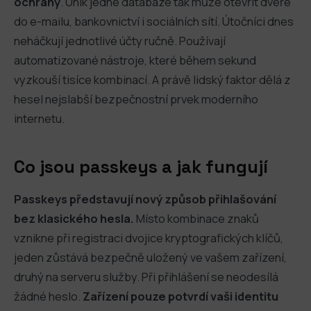
ochrany
. Únik jedné databáze tak může otevřít dveře
do e-mailu, bankovnictví i sociálních sítí. Útočníci dnes
neháčkují jednotlivé účty ručně. Používají
automatizované nástroje, které během sekund
vyzkouší tisíce kombinací. A právě lidský faktor dělá z
hesel nejslabší bezpečnostní prvek moderního
internetu.
Co jsou passkeys a jak fungují
Passkeys představují nový způsob přihlašování
bez klasického hesla.
Místo kombinace znaků
vznikne při registraci dvojice kryptografických klíčů,
jeden zůstává bezpečně uložený ve vašem zařízení,
druhý na serveru služby. Při přihlášení se neodesílá
žádné heslo.
Zařízení pouze potvrdí vaši identitu