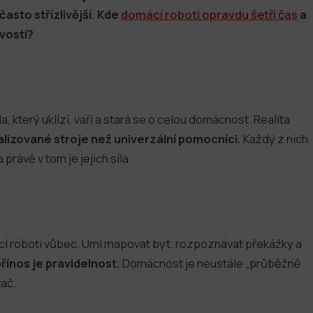
 často střízlivější. Kde
domácí roboti opravdu šetří čas
a
vostí?
který uklízí, vaří a stará se o celou domácnost. Realita
alizované stroje než univerzální pomocníci.
Každý z nich
právě v tom je jejich síla.
cí roboti vůbec. Umí mapovat byt, rozpoznávat překážky a
přínos je pravidelnost.
Domácnost je neustále „průběžně
vač.