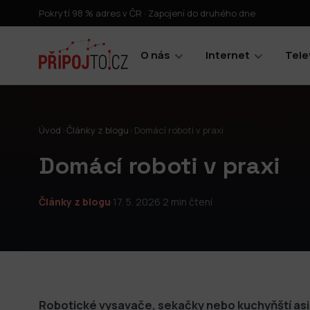
Pokrytí 98 % adres v ČR · Zapojení do druhého dne
O nás
Internet
Tele
Úvod
›
Články z blogu
›
Domácí roboti v praxi
Domácí roboti v praxi
Články z blogu
·
17. 5. 2026
·
2 min čtení
Robotické vysavače, sekačky nebo kuchyňští asi