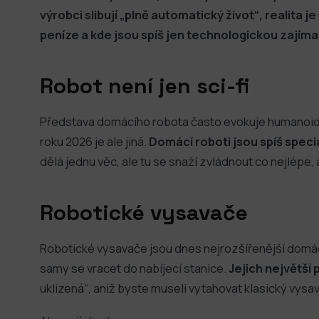
výrobci slibují „plně automatický život“, realita je
peníze a kde jsou spíš jen technologickou zajíma
Robot není jen sci-fi
Představa domácího robota často evokuje humanoida, 
roku 2026 je ale jiná.
Domácí roboti jsou spíš speci
dělá jednu věc, ale tu se snaží zvládnout co nejlépe, a 
Robotické vysavače
Robotické vysavače jsou dnes nejrozšířenější domá
samy se vracet do nabíjecí stanice.
Jejich největší 
uklizená“, aniž byste museli vytahovat klasický vysa