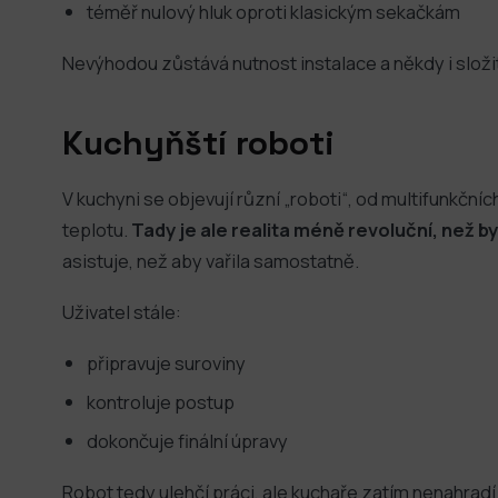
téměř nulový hluk oproti klasickým sekačkám
Nevýhodou zůstává nutnost instalace a někdy i složi
Kuchyňští roboti
V kuchyni se objevují různí „roboti“, od multifunkčních
teplotu.
Tady je ale realita méně revoluční, než 
asistuje, než aby vařila samostatně.
Uživatel stále:
připravuje suroviny
kontroluje postup
dokončuje finální úpravy
Robot tedy ulehčí práci, ale kuchaře zatím nenahradí