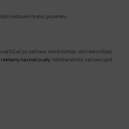
tější nastavení hranic pozemku.
 vařičů až po zařízení, která míchají, váží nebo hlídají
by reklamy naznačovaly.
Většina těchto zařízení spíš
.