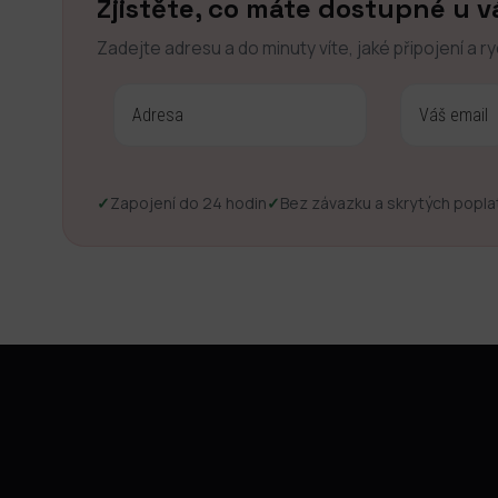
Zjistěte, co máte dostupné u v
Zadejte adresu a do minuty víte, jaké připojení a r
✓
Zapojení do 24 hodin
✓
Bez závazku a skrytých popla