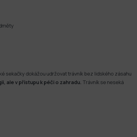
edměty
cké sekačky dokážou udržovat trávník bez lidského zásahu
i, ale v přístupu k péči o zahradu.
Trávník se neseká