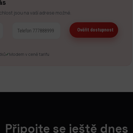
ás
ychlost jsou na vaší adrese možné.
tků
✓
Modem v ceně tarifu
Připojte se ještě dnes