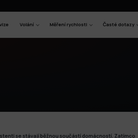
vize
Volání
Měření rychlosti
Časté dotazy
stenti se stávají běžnou součástí domácností. Zatímco