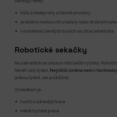
Ale mají i limity:
hůře zvládají rohy a členité prostory
problémy mohou mít s kabely nebo drobnými př
v extrémně členitých bytech se ztrácí efektivita
Robotické sekačky
Na zahradách se situace mění ještě rychleji. Roboti
téměř celý týden.
Největší změna není v technologi
jednou týdně, ale průběžně.
Výsledkem je:
hustší a zdravější tráva
méně fyzické práce