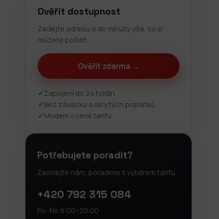
Ověřit dostupnost
Zadejte adresu a do minuty víte, co si
můžete pořídit.
Ověřit zdarma →
✓
Zapojení do 24 hodin
✓
Bez závazku a skrytých poplatků
✓
Modem v ceně tarifu
Potřebujete poradit?
Zavolejte nám, poradíme s výběrem tarifu.
+420 792 315 084
Po–Ne 8:00–20:00