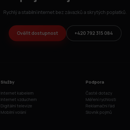
Rychlý a stabilní internet bez závazků a skrytých poplatků.
Ověřit dostupnost
+420 792 315 084
Služby
Podpora
Internet kabelem
Časté dotazy
Internet vzduchem
Měření rychlosti
Digitální televize
Reklamační řád
Mobilní volání
Slovník pojmů