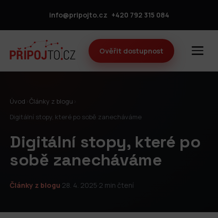
info@pripojto.cz
+420 792 315 084
Ověřit dostupnost
Úvod
›
Články z blogu
›
Digitální stopy, které po sobě zanecháváme
Digitální stopy, které po
sobě zanecháváme
Články z blogu
·
28. 4. 2025
·
2 min čtení