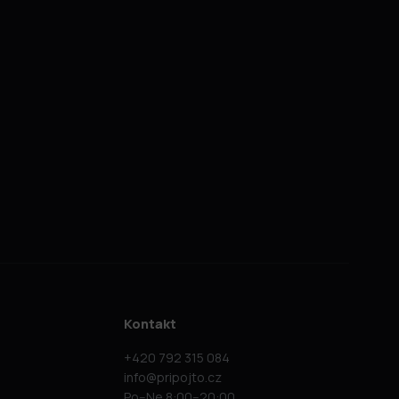
Kontakt
+420 792 315 084
info@pripojto.cz
Po–Ne 8:00–20:00