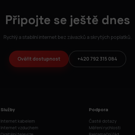
Připojte se ještě dnes
Rychlý a stabilní internet bez závazků a skrytých poplatků.
Ověřit dostupnost
+420 792 315 084
Služby
Podpora
Internet kabelem
Časté dotazy
Internet vzduchem
Měření rychlosti
Digitální televize
Reklamační řád