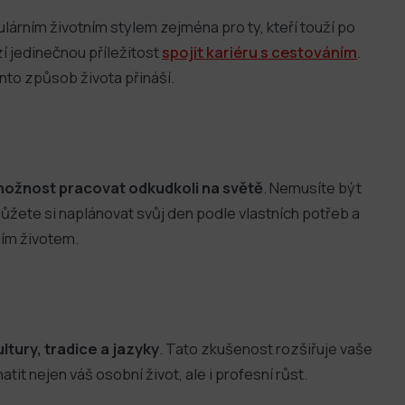
ulárním životním stylem zejména pro ty, kteří touží po
zí jedinečnou příležitost
spojit kariéru s cestováním
.
nto způsob života přináší.
ožnost pracovat odkudkoli na světě
. Nemusíte být
žete si naplánovat svůj den podle vlastních potřeb a
ním životem.
ltury, tradice a jazyky
. Tato zkušenost rozšiřuje vaše
it nejen váš osobní život, ale i profesní růst.