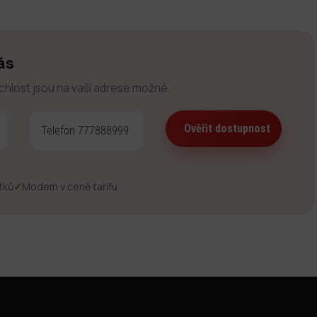
ás
ychlost jsou na vaší adrese možné.
tků
✓
Modem v ceně tarifu