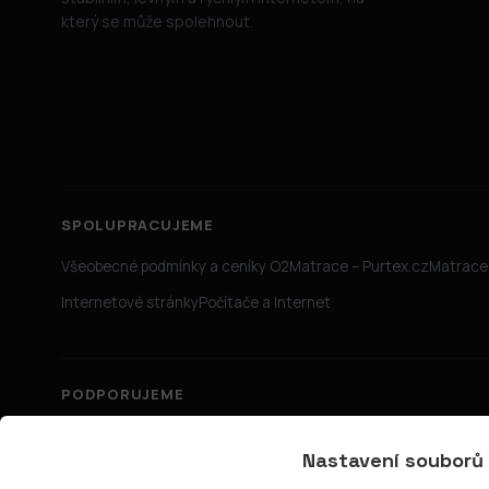
který se může spolehnout.
SPOLUPRACUJEME
Všeobecné podmínky a ceníky O2
Matrace – Purtex.cz
Matrace 
Internetové stránky
Počítače a Internet
PODPORUJEME
Nastavení souborů