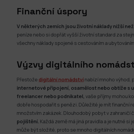
Finanční úspory
V některých zemích jsou životní náklady nižší ne
peníze nebo si dopřát vyšší životní standard za stejn
všechny náklady spojené s cestováním a ubytováním
Výzvy digitálního nomádst
Přestože
digitální nomádství
nabízí mnoho výhod, př
internetové připojení, osamělost nebo obtíže s 
freelancer nebo podnikatel,
vaše příjmy mohou kol
dobře hospodařit s penězi. Důležité je mít finančn
množstvím zakázek. Dlouhodobý pobyt v zahraničí č
pojištění.
Každá země má jiná pravidla a je nutné si 
může být složité, proto se mnoho digitálních nomádů