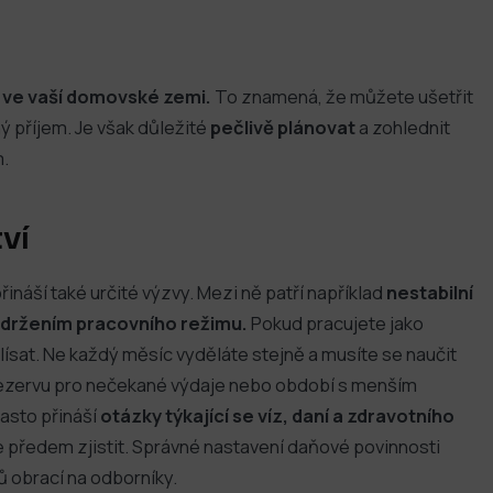
ž ve vaší domovské zemi.
To znamená, že můžete ušetřit
ý příjem. Je však důležité
pečlivě plánovat
a zohlednit
.
ví
ináší také určité výzvy. Mezi ně patří například
nestabilní
udržením pracovního režimu.
Pokud pracujete jako
ísat. Ne každý měsíc vyděláte stejně a musíte se naučit
í rezervu pro nečekané výdaje nebo období s menším
asto přináší
otázky týkající se víz, daní a zdravotního
je předem zjistit. Správné nastavení daňové povinnosti
 obrací na odborníky.