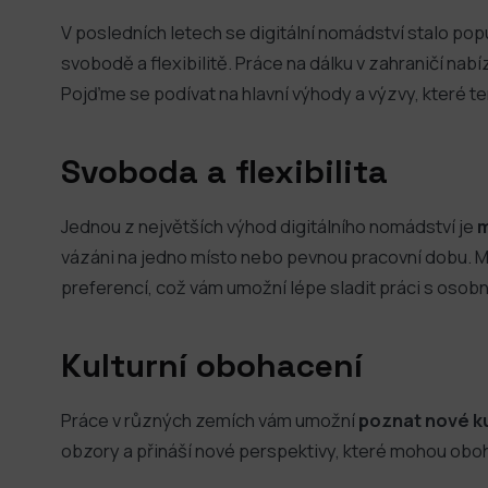
V posledních letech se digitální nomádství stalo pop
svobodě a flexibilitě. Práce na dálku v zahraničí nabí
Pojďme se podívat na hlavní výhody a výzvy, které te
Svoboda a flexibilita
Jednou z největších výhod digitálního nomádství je
m
vázáni na jedno místo nebo pevnou pracovní dobu. Mů
preferencí, což vám umožní lépe sladit práci s osob
Kulturní obohacení
Práce v různých zemích vám umožní
poznat nové ku
obzory a přináší nové perspektivy, které mohou obohat