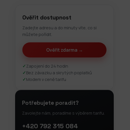
Ověřit dostupnost
Zadejte adresu a do minuty víte, co si
můžete pořídit.
Ověřit zdarma →
✓
Zapojení do 24 hodin
✓
Bez závazku a skrytých poplatků
✓
Modem v ceně tarifu
Potřebujete poradit?
Zavolejte nám, poradíme s výběrem tarifu.
+420 792 315 084