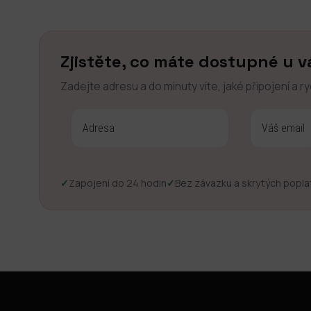
Zjistěte, co máte dostupné u v
Zadejte adresu a do minuty víte, jaké připojení a r
✓
Zapojení do 24 hodin
✓
Bez závazku a skrytých popla