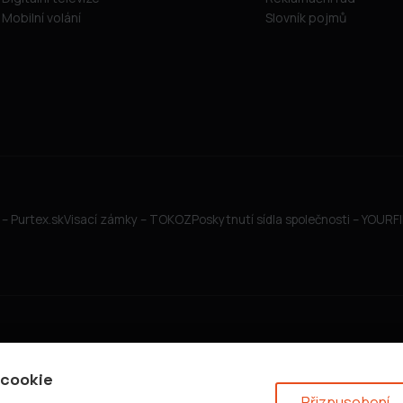
Mobilní volání
Slovník pojmů
– Purtex.sk
Visací zámky – TOKOZ
Poskytnutí sídla společnosti – YOUR
 cookie
Přizpusobení