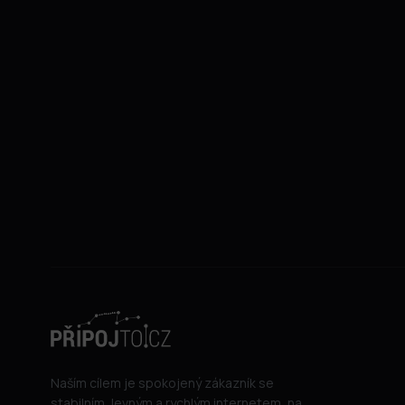
Naším cílem je spokojený zákazník se
stabilním, levným a rychlým internetem, na