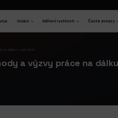
vize
Volání
Měření rychlosti
Časté dotazy
e na dálku v zahraničí
hody a výzvy práce na dálk