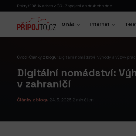
Pokrytí 98 % adres v ČR · Zapojení do druhého dne
O nás
Internet
Tele
Úvod
›
Články z blogu
›
Digitální nomádství: Výhody a výzvy prác
Digitální nomádství: Vý
v zahraničí
Články z blogu
·
24. 3. 2025
·
2 min čtení