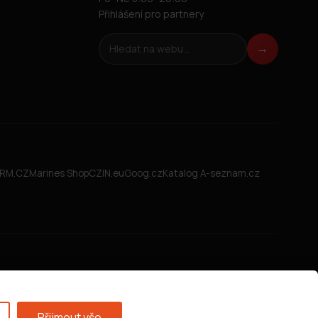
Přihlášení pro partnery
Hledat na webu
→
FIRM.CZ
Marines Shop
CZIN.eu
Goog.cz
Katalog A-seznam.cz
Přijmout vše