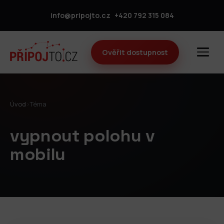
info@pripojto.cz
+420 792 315 084
Ověřit dostupnost
Úvod
›
Téma
vypnout polohu v
mobilu