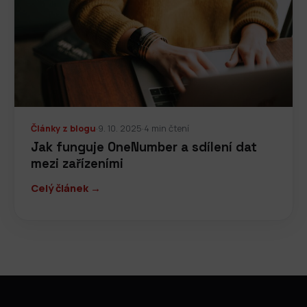
Články z blogu
·
9. 10. 2025
·
4 min čtení
Jak funguje OneNumber a sdílení dat
mezi zařízeními
Celý článek →