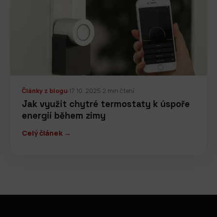
Články z blogu
·
17. 10. 2025
·
2 min čtení
Jak využít chytré termostaty k úspoře
energií během zimy
Celý článek →