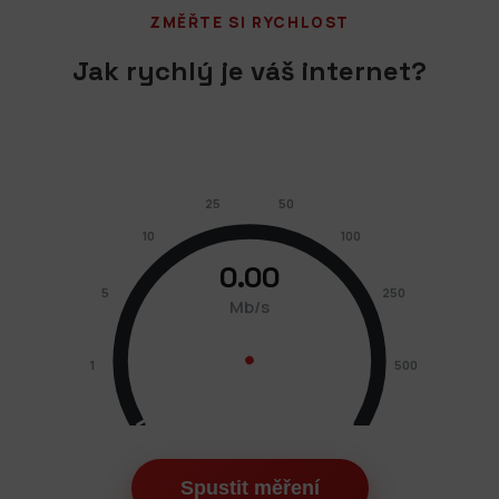
ZMĚŘTE SI RYCHLOST
Jak rychlý je váš internet?
25
50
10
100
0.00
5
250
Mb/s
1
500
0
1000
Spustit měření