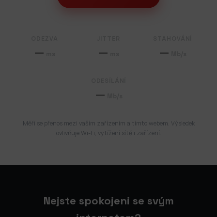
ODEZVA
JITTER
STAHOVÁNÍ
—
—
—
ms
ms
Mb/s
ODESÍLÁNÍ
—
Mb/s
Měří se přenos mezi vaším zařízením a tímto webem. Výsledek
ovlivňuje Wi-Fi, vytížení sítě i zařízení.
Nejste spokojeni se svým