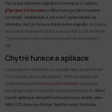
Ta čerpá všechen signál a informace z vašeho
připojení k internetu
a díky tomu je tak mnohem
rychlejší, stabilnější a zároveň i jednodušší na
obsluhu, než je tomu u klasického signálu.
Instalace
navíc není víceméně žádná a bez potíží si tak se Smart
TV a vysíláním přes internet poradí i technologický
lajk.
Chytré funkce a aplikace
S připojením k internetu se pojí tak fakt, že umí Smart
TV využívat celou řadu aplikací. Většině aplikací je
přidružena právě
televize přes internet
a aplikace
pomáhají s jejím ovládáním a zprostředkováním.
Mezi
časté aplikace ale patří i streamovací služby jako
HBO GO, Amazon Prime, Netflix nebo Youtube.