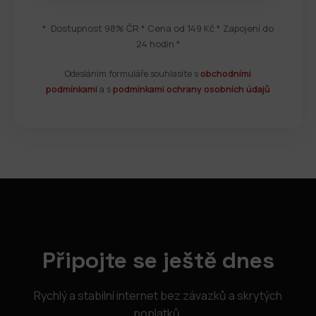
* Dostupnost 98% ČR * Cena od 149 Kč * Zapojení do
24 hodin *
Odesláním formuláře souhlasíte s
obchodními
podmínkami
a s
podmínkami ochrany osobních údajů
Připojte se ještě dnes
Rychlý a stabilní internet bez závazků a skrytých
poplatků.