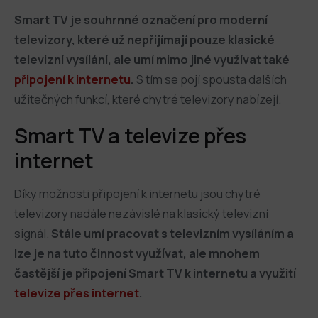
Smart TV je souhrnné označení pro moderní
televizory, které už nepřijímají pouze klasické
televizní vysílání, ale umí mimo jiné využívat také
připojení k internetu
.
S tím se pojí spousta dalších
užitečných funkcí, které chytré televizory nabízejí.
Smart TV a televize přes
internet
Díky možnosti připojení k internetu jsou chytré
televizory nadále nezávislé na klasický televizní
signál.
Stále umí pracovat s televizním vysíláním a
lze je na tuto činnost využívat, ale mnohem
častější je připojení Smart TV k internetu a využití
televize přes internet
.