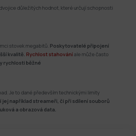
dvojice důležitých hodnot, které určují schopnosti
rámci stovek megabitů.
Poskytovatelé připojení
ší kvalitě.
Rychlost stahování
ale může často
y rychlosti běžné
oad. Je to dané především technickými limity
jí jej například streameři, či při sdílení souborů
zvuková a obrazová data.