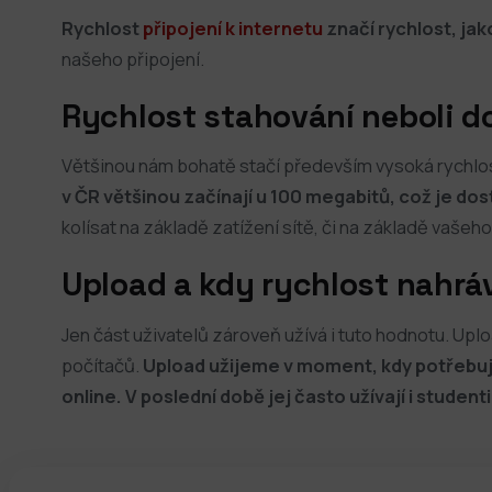
Rychlost
připojení k internetu
značí rychlost, jak
našeho připojení.
Rychlost stahování neboli 
Většinou nám bohatě stačí především vysoká rychlos
v ČR většinou začínají u 100 megabitů, což je dost
kolísat na základě zatížení sítě, či na základě vašeho
Upload a kdy rychlost nahrá
Jen část uživatelů zároveň užívá i tuto hodnotu. Upl
počítačů.
Upload užijeme v moment, kdy potřebuj
online. V poslední době jej často užívají i studen