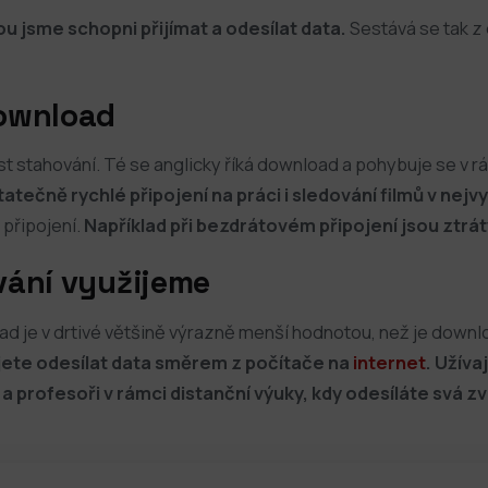
ou jsme schopni přijímat a odesílat data.
Sestává se tak z 
download
t stahování. Té se anglicky říká download a pohybuje se v 
atečně rychlé připojení na práci i sledování filmů v nejvyš
 připojení.
Například při bezdrátovém připojení jsou ztrát
vání využijeme
oad je v drtivé většině výrazně menší hodnotou, než je downl
ete odesílat data směrem z počítače na
internet
. Užíva
ti a profesoři v rámci distanční výuky, kdy odesíláte svá 