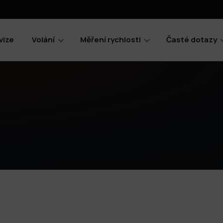
vize
Volání
Měření rychlosti
Časté dotazy