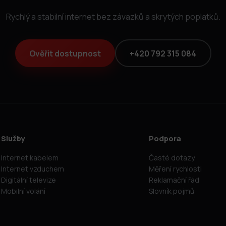
Rychlý a stabilní internet bez závazků a skrytých poplatků.
Ověřit dostupnost
+420 792 315 084
Služby
Podpora
Internet kabelem
Časté dotazy
Internet vzduchem
Měření rychlosti
Digitální televize
Reklamační řád
Mobilní volání
Slovník pojmů