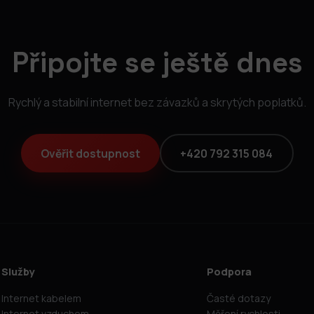
Připojte se ještě dnes
Rychlý a stabilní internet bez závazků a skrytých poplatků.
Ověřit dostupnost
+420 792 315 084
Služby
Podpora
Internet kabelem
Časté dotazy
Internet vzduchem
Měření rychlosti