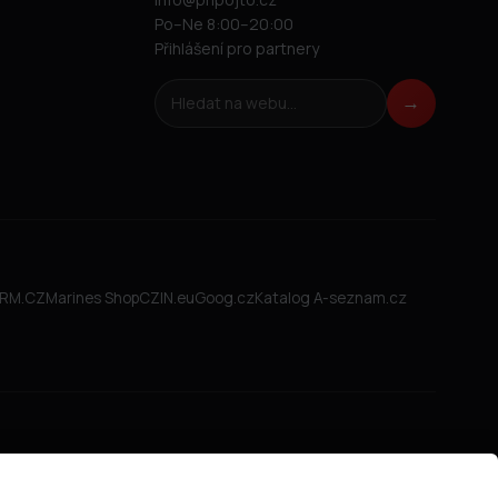
Po–Ne 8:00–20:00
Přihlášení pro partnery
Hledat na webu
→
FIRM.CZ
Marines Shop
CZIN.eu
Goog.cz
Katalog A-seznam.cz