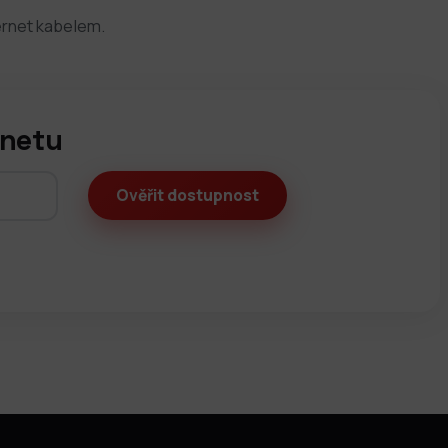
ternet kabelem.
rnetu