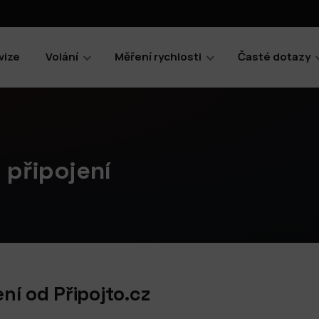
vize
Volání
Měření rychlosti
Časté dotazy
 připojení
ní od Připojto.cz