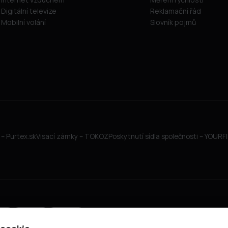
Digitální televize
Reklamační řád
Mobilní volání
Slovník pojmů
– Purtex.sk
Visací zámky – TOKOZ
Poskytnutí sídla společnosti – YOUR