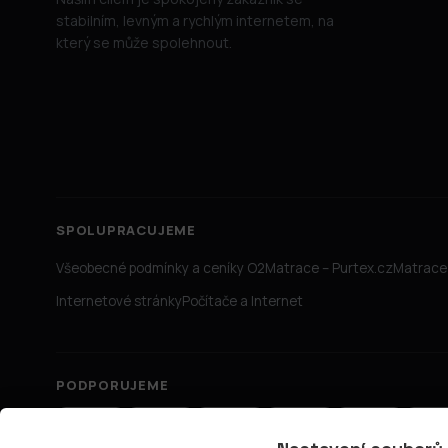
stabilním, levným a rychlým internetem, na
který se může spolehnout.
SPOLUPRACUJEME
Všeobecné podmínky a ceníky O2
Matrace – Purtex.cz
Matrace 
Internetové stránky
Počítače a Internet
PODPORUJEME