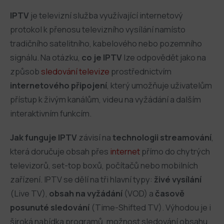
IPTV
je televizní služba využívající internetový
protokol k přenosu televizního vysílání namísto
tradičního satelitního, kabelového nebo pozemního
signálu. Na otázku,
co je IPTV
lze odpovědět jako na
způsob
sledování televize
prostřednictvím
internetového připojení
, který umožňuje uživatelům
přístup k živým kanálům, videu na vyžádání a dalším
interaktivním funkcím.
Jak funguje IPTV
závisí na
technologii streamování
,
která doručuje obsah přes
internet
přímo do chytrých
televizorů, set-top boxů, počítačů nebo mobilních
zařízení. IPTV se dělí na tři hlavní typy:
živé vysílání
(Live TV),
obsah na vyžádání
(VOD) a
časově
posunuté sledování
(Time-Shifted TV). Výhodou je i
široká nabídka programů, možnost sledování obsahu