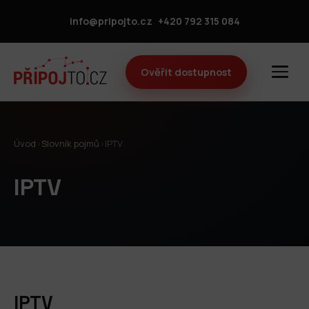
info@pripojto.cz
+420 792 315 084
Ověřit dostupnost
Úvod
›
Slovník pojmů
›
IPTV
IPTV
IPTV