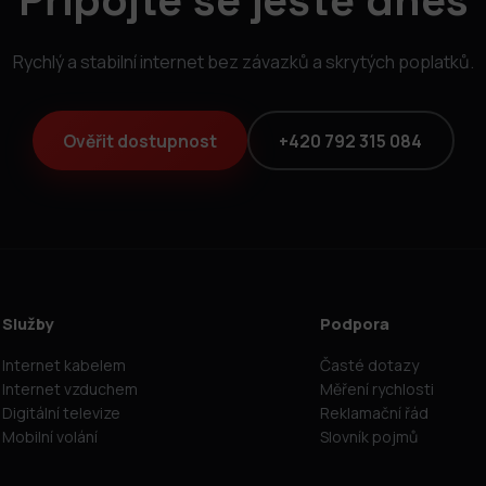
Připojte se ještě dnes
Rychlý a stabilní internet bez závazků a skrytých poplatků.
Ověřit dostupnost
+420 792 315 084
Služby
Podpora
Internet kabelem
Časté dotazy
Internet vzduchem
Měření rychlosti
Digitální televize
Reklamační řád
Mobilní volání
Slovník pojmů