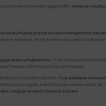
ce seriálového a filmového giganta HBO.
Jedná se o službu
se na něj můžete připojit za všech inteligentních zaříz
mobilech, tabletech, chytrých telefonech a dalších zařízení
unguje na bázi předplatného.
To se většinou platí měsíčně n
ad T-mobile v rámci balíčků televizních kanálů.
í především v rozsáhlé videotéce.
To je databáze uložených
ádný pevný program, a tak můžete jak uložené seriály, tak 
míněno, funguje ze všech chytrých zařízení.