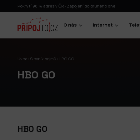
Pokrytí 98 % adres v ČR · Zapojení do druhého dne
O nás
Internet
Tele
Úvod
›
Slovník pojmů
›
HBO GO
HBO GO
HBO GO