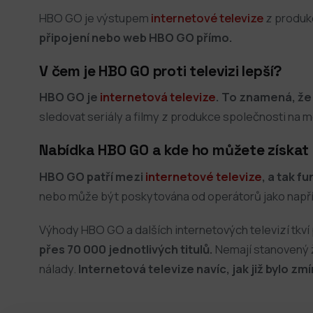
HBO GO je výstupem
internetové televize
z produk
připojení nebo web HBO GO přímo.
V čem je HBO GO proti televizi lepší?
HBO GO je
internetová televize
. To znamená, že 
sledovat seriály a filmy z produkce společnosti na 
Nabídka HBO GO a kde ho můžete získat
HBO GO patří mezi
internetové televize
, a tak f
nebo může být poskytována od operátorů jako napříkl
Výhody HBO GO a dalších internetových televizí tkv
přes 70 000 jednotlivých titulů.
Nemají stanovený ž
nálady.
Internetová televize navíc, jak již bylo z