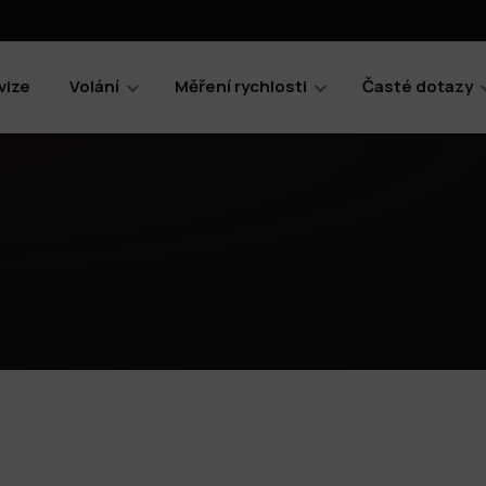
vize
Volání
Měření rychlosti
Časté dotazy