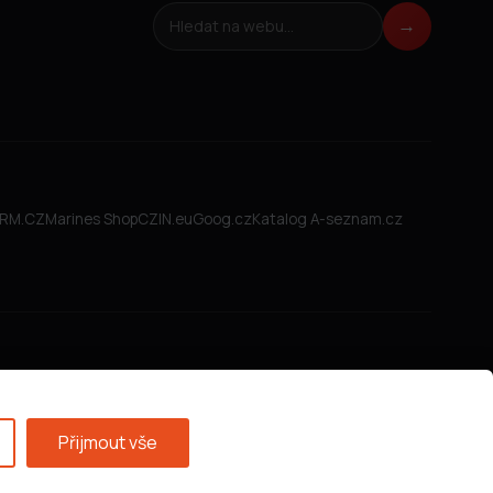
Hledat na webu
→
FIRM.CZ
Marines Shop
CZIN.eu
Goog.cz
Katalog A-seznam.cz
Přijmout vše
Všeobecné obchodní podmínky
·
GDPR
·
Nastavení cookies