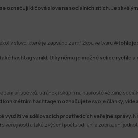
 označují klíčová slova na sociálních sítích. Je skvělým
koliv slovo, které je zapsáno za mřížkou ve tvaru
#tohleje
aké hashtag vznikl. Díky němu je možné velice rychle a 
edání příspěvků, stránek i skupin na naprosté většině sociáln
 konkrétním hashtagem označujete svoje články, videa 
cké využití ve sdělovacích prostředcích veřejné správy.
Na
 s veřejností a také zvýšení počtu sdílení a zobrazení jednot