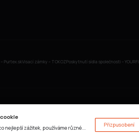
– Purtex.sk
Visací zámky – TOKOZ
Poskytnutí sídla společnosti – YOUR
 cookie
Přizpusobení
 nejlepší zážitek, používáme různé...