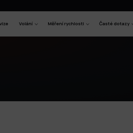
vize
Volání
Měření rychlosti
Časté dotazy