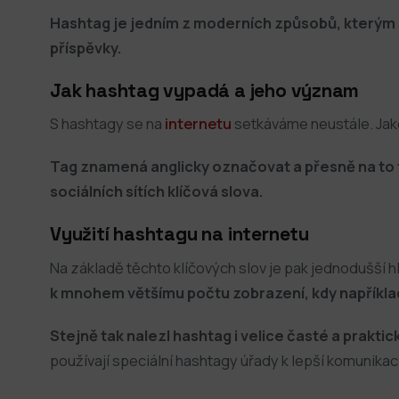
Hashtag je jedním z moderních způsobů, kterým se
příspěvky.
Jak hashtag vypadá a jeho význam
S hashtagy se na
internetu
setkáváme neustále. Jaké
Tag znamená anglicky označovat a přesně na to t
sociálních sítích klíčová slova.
Využití hashtagu na internetu
Na základě těchto klíčových slov je pak jednodušší hl
k mnohem většímu počtu zobrazení, kdy například
Stejně tak nalezl hashtag i velice časté a prakti
používají speciální hashtagy úřady k lepší komunikaci