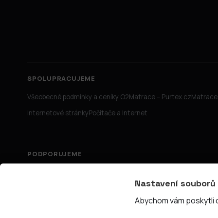
SPOLUPRACUJEME
Všeobecné podmínky a ceníky O2
Matrace – Purtex.cz
Matrace 
Internetové stránky
Počítače a Internet
PODPORUJEME
Nastavení souborů
Abychom vám poskytli co
© 2026 PřipojTo.cz — KUBE Units s.r.o., IČ 06731465