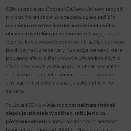
CDN
(zkratka pro
Content Delivery Network
, tedy síť
pro doručování obsahu) je
technologie sloužící k
rychlému a efektivnímu doručování webového
obsahu uživatelům po celém světě
. Funguje tak, že
rozmístí kopie webových stránek, obrázků, videí nebo
jiných dat na různé servery (tzv. edge servery), které
jsou geograficky blíže koncovým uživatelům. Když si
někdo otevře web využívající CDN, obsah se načítá z
nejbližšího dostupného serveru, čímž se výrazně
zkracuje doba načítání a snižuje zatížení hlavního
serveru.
Používání CDN zvyšuje
rychlost načítání stránek
,
zlepšuje uživatelský zážitek
,
snižuje riziko
přetížení serveru
a pomáhá chránit proti některým
typům útoků, například DDoS. CDN využívají malé i