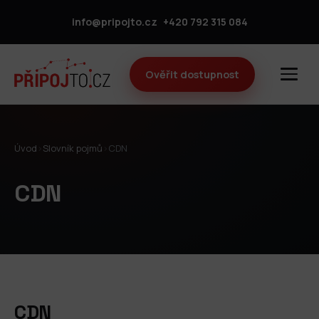
info@pripojto.cz
+420 792 315 084
Ověřit dostupnost
Úvod
›
Slovník pojmů
›
CDN
CDN
CDN