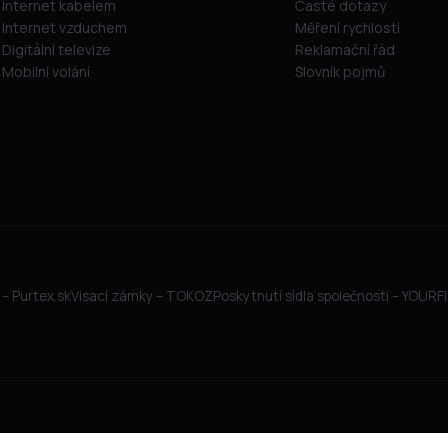
Internet kabelem
Časté dotazy
Internet vzduchem
Měření rychlosti
Digitální televize
Reklamační řád
Mobilní volání
Slovník pojmů
– Purtex.sk
Visací zámky – TOKOZ
Poskytnutí sídla společnosti – YOUR