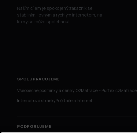
Naším cílem je spokojený zákazník se
stabilním, levným a rychlým internetem, na
který se může spolehnout.
SPOLUPRACUJEME
Všeobecné podmínky a ceníky O2
Matrace – Purtex.cz
Matrace 
Internetové stránky
Počítače a Internet
PODPORUJEME