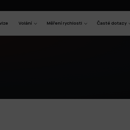
vize
Volání
Měření rychlosti
Časté dotazy