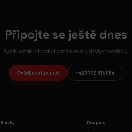
Připojte se ještě dnes
Rychlý a stabilní internet bez závazků a skrytých poplatků.
Ověřit dostupnost
+420 792 315 084
Služby
Podpora