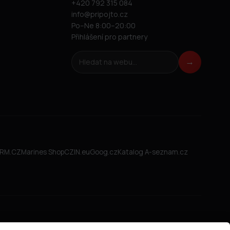
+420 792 315 084
info@pripojto.cz
Po–Ne 8:00–20:00
Přihlášení pro partnery
Hledat na webu
→
FIRM.CZ
Marines Shop
CZIN.eu
Goog.cz
Katalog A-seznam.cz