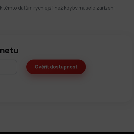
k těmto datům rychlejší, než kdyby muselo zařízení
rnetu