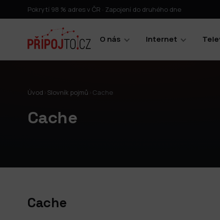
Pokrytí 98 % adres v ČR · Zapojení do druhého dne
O nás
Internet
Tele
Úvod
›
Slovník pojmů
›
Cache
Cache
Cache