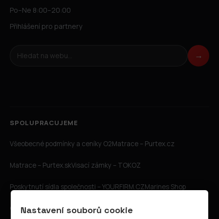
Po–Ne 8:00–20:00
Přihlášení pro partnery
Hledat na webu
→
SPOLUPRACUJEME
Všeobecné podmínky a ceníky O2
Matrace – Purtex.cz
Matrace – Purtex.sk
Visací zámky – TOKOZ
Poskytnutí sídla společnosti – YOURFIRM.CZ
Marines Shop
CZIN.eu
Goog.cz
Katalog A-seznam.cz
Internetové stránky
Nastavení souborů cookie