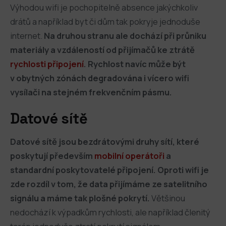
Výhodou wifi je pochopitelně absence jakýchkoliv
drátů a například byt či dům tak pokryje jednoduše
internet.
Na druhou stranu ale dochází při průniku
materiály a vzdáleností od přijímačů ke ztrátě
rychlosti připojení
. Rychlost navíc může být
v obytných zónách degradována i vícero wifi
vysílači na stejném frekvenčním pásmu.
Datové sítě
Datové sítě jsou bezdrátovými druhy sítí, které
poskytují především
mobilní operátoři
a
standardní poskytovatelé připojení.
Oproti wifi je
zde rozdíl v tom, že data přijímáme ze satelitního
signálu a máme tak plošné pokrytí.
Většinou
nedochází k výpadkům rychlosti, ale například členitý