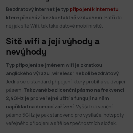
Bezdrátový internet je typ
připojení k internetu
,
které přechází bezkontaktně vzduchem.
Patří do
něj jak sítě Wifi, tak také datové mobilní sítě.
Sítě wifi a její výhody a
nevýhody
Typ
připojení se jménem wifi je zkratkou
anglického výrazu „wireless“ neboli bezdrátový.
Jedná se o standard připojení, který probíhá ve dvojici
pásem.
Takzvané bezlicenční pásmo na frekvenci
2,4GHz je pro veřejné užití a fungují na něm
například na domácí zařízení.
Vyšší frekvenční
pásmo 5GHz je pak stanoveno pro vysílače, hotspoty
veřejného připojení a sítě bezpečnostních složek.