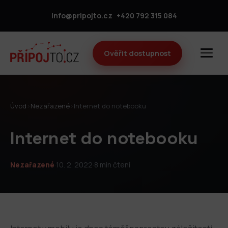
info@pripojto.cz
+420 792 315 084
Ověřit dostupnost
Úvod
›
Nezařazené
›
Internet do notebooku
Internet do notebooku
Nezařazené
·
10. 2. 2022
·
8 min čtení