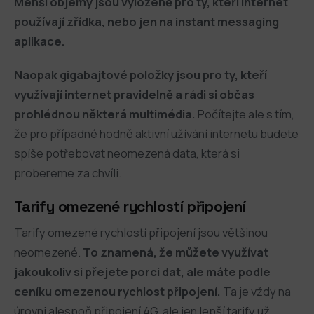
Menší objemy jsou vyloženě pro ty, kteří internet
používají zřídka, nebo jen na instant messaging
aplikace.
Naopak gigabajtové položky jsou pro ty, kteří
využívají internet pravidelně a rádi si občas
prohlédnou některá multimédia.
Počítejte ale s tím,
že pro případné hodně aktivní užívání internetu budete
spíše potřebovat neomezená data, která si
probereme za chvíli.
Tarify omezené rychlostí připojení
Tarify omezené rychlostí připojení jsou většinou
neomezené.
To znamená, že můžete využívat
jakoukoliv si přejete porci dat, ale máte podle
ceníku omezenou rychlost připojení.
Ta je vždy na
úrovni alespoň připojení 4G, ale jen lepší tarify už