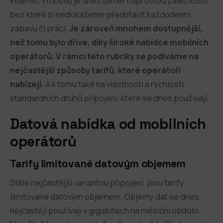
Internet v mobilu je dnes téměř naprostou záležitostí,
bez které si nedokážeme představit každodenní
zábavu či práci.
Je zároveň mnohem dostupnější,
než tomu bylo dříve, díky široké nabídce mobilních
operátorů. V rámci této rubriky se podíváme na
nejčastější způsoby tarifů, které operátoři
nabízejí.
A k tomu také na vlastnosti a rychlosti
standardních druhů připojení, které se dnes používají.
Datová nabídka od mobilních
operátorů
Tarify limitované datovým objemem
Stále nejčastější variantou připojení, jsou tarify
limitované datovým objemem. Objemy dat se dnes
nejčastěji používají v gigabitech na měsíční období.